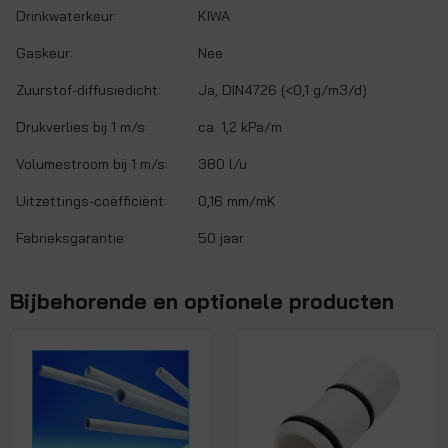
Drinkwaterkeur:
KIWA
Gaskeur:
Nee
Zuurstof-diffusiedicht:
Ja, DIN4726 (<0,1 g/m3/d)
Drukverlies bij 1 m/s:
ca. 1,2 kPa/m
Volumestroom bij 1 m/s:
380 l/u
Uitzettings-coëfficiënt:
0,16 mm/mK
Fabrieksgarantie:
50 jaar
Bijbehorende en optionele producten