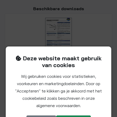
Beschikbare downloads
Deze website maakt gebruik
van cookies
Datasheet BPEX buis
Wij gebruiken cookies voor statistieken,
voorkeuren en marketingdoeleinden. Door op
"Accepteren" te klikken ga je akkoord met het
Log in om de datasheet te kunnen downloaden.
cookiebeleid zoals beschreven in onze
algemene voorwaarden.