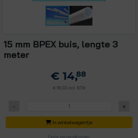
15 mm BPEX buis, lengte 3
meter
€ 14,
88
18,00 incl. BTW
€
-
+
In winkelwagentje
Extra verzendkosten: