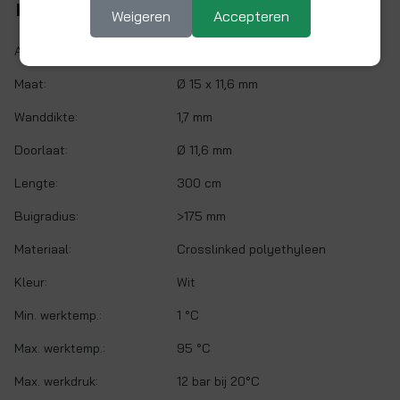
Kenmerken
Weigeren
Accepteren
Artikelnr.:
15BPEX-3L
Maat:
Ø 15 x 11,6 mm
Wanddikte:
1,7 mm
Doorlaat:
Ø 11,6 mm
Lengte:
300 cm
Buigradius:
>175 mm
Materiaal:
Crosslinked polyethyleen
Kleur:
Wit
Min. werktemp.:
1 °C
Max. werktemp.:
95 °C
Max. werkdruk:
12 bar bij 20°C