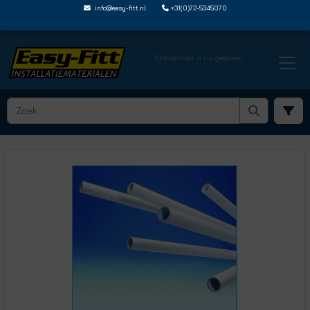
info@easy-fitt.nl
+31(0)72-5345070
Ons kantoor is nu gesloten
HOME ›
JOHN GUEST BPEX SPEEDPEX BUIS
› BPEX BUIS LENGTES
› 15BPEX 3L