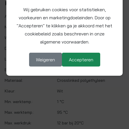
Kenmerken
Wij gebruiken cookies voor statistieken,
Artikelnr.:
15BPEX-20x3L
voorkeuren en marketingdoeleinden. Door op
"Accepteren" te klikken ga je akkoord met het
Maat:
Ø 15 x 11,6 mm
cookiebeleid zoals beschreven in onze
Wanddikte:
1,7 mm
algemene voorwaarden.
Doorlaat:
Ø 11,6 mm
Lengte:
300 cm
Weigeren
Accepteren
Buigradius:
>175 mm
Materiaal:
Crosslinked polyethyleen
Kleur:
Wit
Min. werktemp.:
1 °C
Max. werktemp.:
95 °C
Max. werkdruk:
12 bar bij 20°C