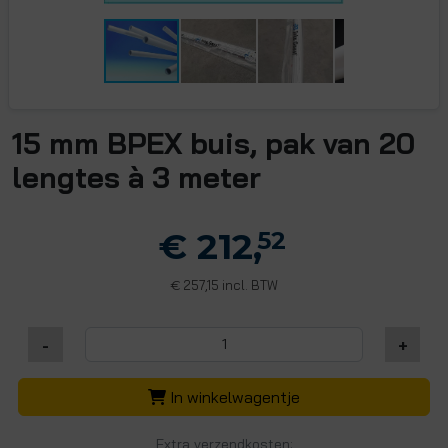
15 mm BPEX buis, pak van 20
lengtes à 3 meter
€ 212,
52
257,15 incl. BTW
€
-
+
In winkelwagentje
Extra verzendkosten: