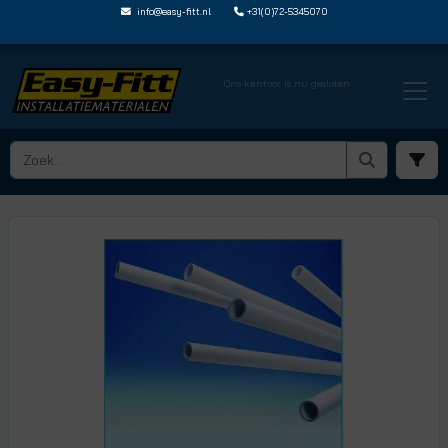
info@easy-fitt.nl
+31(0)72-5345070
Ons kantoor is nu gesloten
HOME ›
JOHN GUEST BPEX SPEEDPEX BUIS
› BPEX BUIS LENGTES
› 15BPEX 20X3L