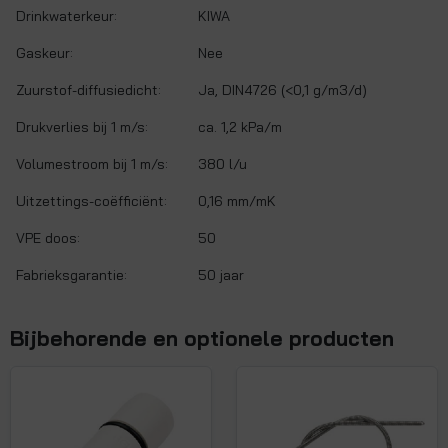
Drinkwaterkeur:
KIWA
Gaskeur:
Nee
Zuurstof-diffusiedicht:
Ja, DIN4726 (<0,1 g/m3/d)
Drukverlies bij 1 m/s:
ca. 1,2 kPa/m
Volumestroom bij 1 m/s:
380 l/u
Uitzettings-coëfficiënt:
0,16 mm/mK
VPE doos:
50
Fabrieksgarantie:
50 jaar
Bijbehorende en optionele producten