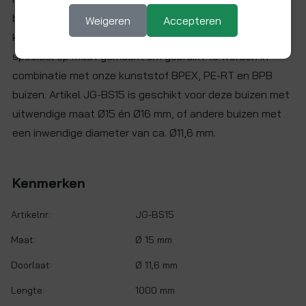
belangrijk. Indien de buigveer te klein is, zal de kans op
Weigeren
Accepteren
knikken van de buis groter worden. Onze buigveren zijn
speciaal op maat gemaakt om gebruikt te worden in
combinatie met onze kunststof BPEX, PE-RT en BPB
buizen. Artikel JG-BS15 is geschikt voor deze buizen met
uitwendige maat Ø15 én Ø16 mm, of andere buizen met
een inwendige diameter van ca. Ø11,6 mm.
Kenmerken
Artikelnr.:
JG-BS15
Maat:
Ø 15 mm
Doorlaat:
Ø 11,6 mm
Lengte:
1000 mm