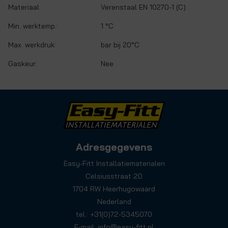
Materiaal:
Verenstaal EN 10270-1 (C)
Min. werktemp.:
1 °C
Max. werkdruk:
bar bij 20°C
Gaskeur:
Nee
Adresgegevens
Easy-Fitt Installatiematerialen
Celsiusstraat 20
1704 RW Heerhugowaard
Nederland
tel.: +31(0)72-5345070
E-mail:
info@easy-fitt.nl