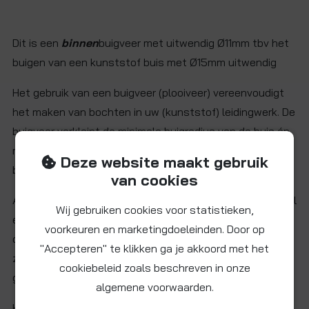
Dit is een
binnen
buigveer met uitwendig Ø11mm tbv het
buigen van een kunststof buis met Ø15mm uitwendig
Het gebruik van een buigveer (plooiveer) vereenvoudigt
het maken van bochten in uw (kunststof) leidingwerk. De
buigveer verkleint de minimale buigradius van de buis én
minimaliseert de kans dat de buis knikt als een krappe
Deze website maakt gebruik
bocht gebogen wordt.
van cookies
Al onze buigveren zijn vervaardigd uit speciaal verenstaal
Wij gebruiken cookies voor statistieken,
en voorzien van een oog aan beide zijden. Een touw of
voorkeuren en marketingdoeleinden. Door op
draad kan hiermee aan de buigveer bevestigd worden
"Accepteren" te klikken ga je akkoord met het
zodat de buigveer na gebruik eenvoudig uit de buis
cookiebeleid zoals beschreven in onze
getrokken kan worden.
algemene voorwaarden.
Het gebruik van een goed passende buigveer is