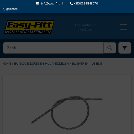
info@easy-fitt.nl
+31(0)72-5345070
ij gesloten
Ons kantoor is
nu gesloten
HOME ›
BUISACCESSOIRES EN HULPMIDDELEN
› BUIGVEREN
› JG BS15