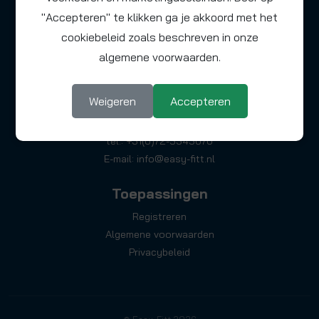
"Accepteren" te klikken ga je akkoord met het
cookiebeleid zoals beschreven in onze
Adresgegevens
algemene voorwaarden.
Easy-Fitt Installatiematerialen
Celsiusstraat 20
Weigeren
Accepteren
1704 RW Heerhugowaard
Nederland
tel.: +31(0)72-5345070
E-mail:
info@easy-fitt.nl
Toepassingen
Registreren
Algemene voorwaarden
Privacybeleid