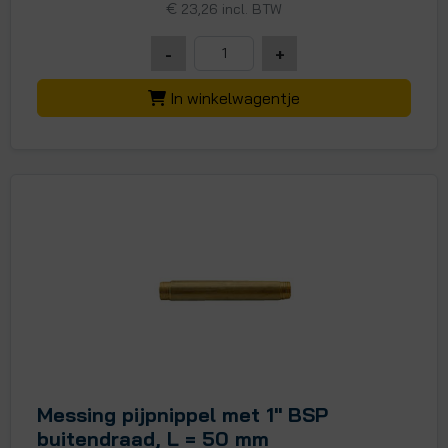
€
23,26 incl. BTW
-
+
In winkelwagentje
Messing pijpnippel met 1" BSP
buitendraad, L = 50 mm