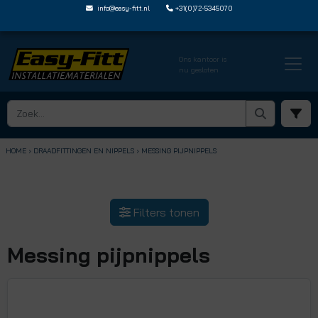
info@easy-fitt.nl
+31(0)72-5345070
Ons kantoor is
nu gesloten
HOME ›
DRAADFITTINGEN EN NIPPELS
› MESSING PIJPNIPPELS
Filters tonen
Messing pijpnippels