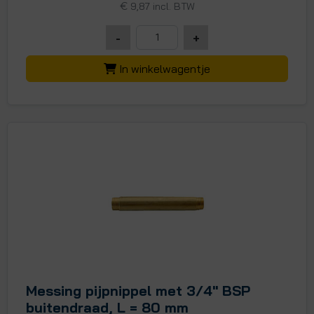
€
9,87 incl. BTW
-
+
In winkelwagentje
Messing pijpnippel met 3/4" BSP
buitendraad, L = 80 mm