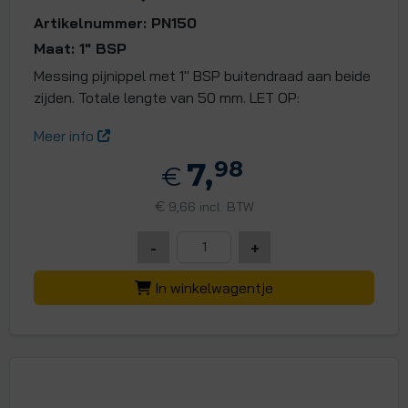
Artikelnummer: PN150
Maat: 1" BSP
Messing pijnippel met 1" BSP buitendraad aan beide
zijden. Totale lengte van 50 mm. LET OP:
Meer info
7,
98
€
€
9,66 incl. BTW
-
+
In winkelwagentje