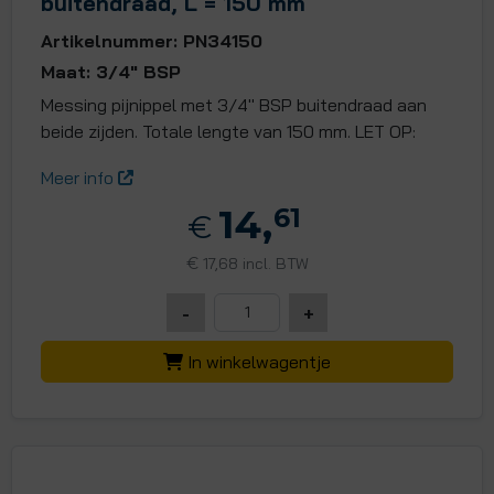
buitendraad, L = 150 mm
Artikelnummer: PN34150
Maat: 3/4" BSP
Messing pijnippel met 3/4" BSP buitendraad aan
beide zijden. Totale lengte van 150 mm. LET OP:
Meer info
14,
61
€
€
17,68 incl. BTW
-
+
In winkelwagentje