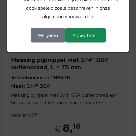
cookiebeleid zoals beschreven in onze
algemene voorwaarden.
Weigeren
Accepteren
Messing pijpnippel met 3/4" BSP
buitendraad, L = 75 mm
Artikelnummer: PN3475
Maat: 3/4" BSP
Messing pijnippel met 3/4" BSP buitendraad aan
beide zijden. Totale lengte van 75 mm. LET OP:
Meer info
8,
16
€