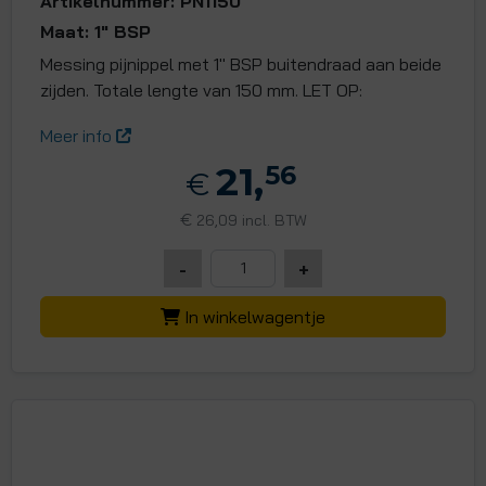
Artikelnummer: PN1150
Maat: 1" BSP
Messing pijnippel met 1" BSP buitendraad aan beide
zijden. Totale lengte van 150 mm. LET OP:
Meer info
21,
56
€
€
26,09 incl. BTW
-
+
In winkelwagentje