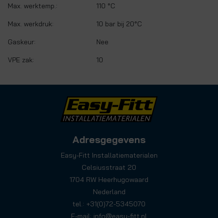
Max. werktemp.:
110 °C
Max. werkdruk:
10 bar bij 20°C
Gaskeur:
Nee
VPE zak:
10
Adresgegevens
Easy-Fitt Installatiematerialen
Celsiusstraat 20
1704 RW Heerhugowaard
Nederland
tel.: +31(0)72-5345070
E-mail:
info@easy-fitt.nl