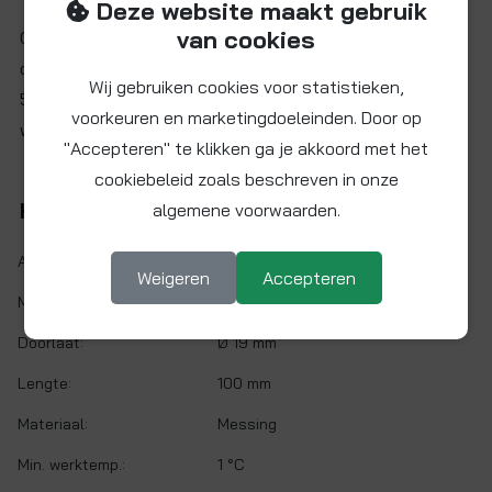
Deze website maakt gebruik
van cookies
Ook verkrijgbaar in vele andere maten en lengtes. Neem
contact met ons op via info@easy-fitt.nl of +31(0)72
Wij gebruiken cookies voor statistieken,
534 5070 indien u de gewenste uitvoering niet op onze
voorkeuren en marketingdoeleinden. Door op
website kunt vinden.
"Accepteren" te klikken ga je akkoord met het
cookiebeleid zoals beschreven in onze
Kenmerken
algemene voorwaarden.
Artikelnr.:
PN34100
Weigeren
Accepteren
Maat:
3/4" BSP
Doorlaat:
Ø 19 mm
Lengte:
100 mm
Materiaal:
Messing
Min. werktemp.:
1 °C