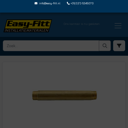
info@easy-fitt.nl
+31(0)72-5345070
Ons kantoor is nu gesloten
HOME ›
DRAADFITTINGEN EN NIPPELS
› MESSING PIJPNIPPELS
› PN34100