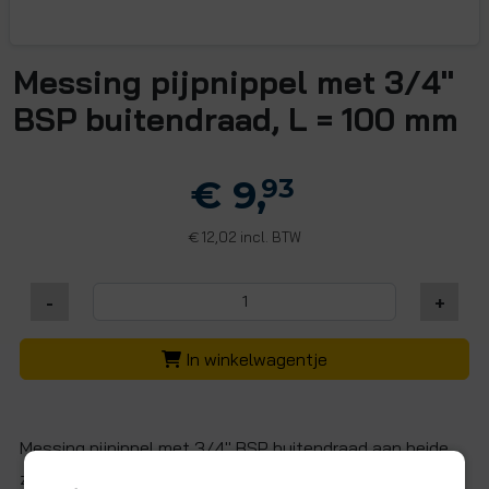
Messing pijpnippel met 3/4"
BSP buitendraad, L = 100 mm
€ 9,
93
12,02 incl. BTW
€
-
+
In winkelwagentje
Messing pijnippel met 3/4" BSP buitendraad aan beide
zijden. Totale lengte van 100 mm.