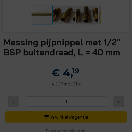
Messing pijpnippel met 1/2"
BSP buitendraad, L = 40 mm
€ 4,
19
5,07 incl. BTW
€
-
+
In winkelwagentje
Extra verzendkosten: