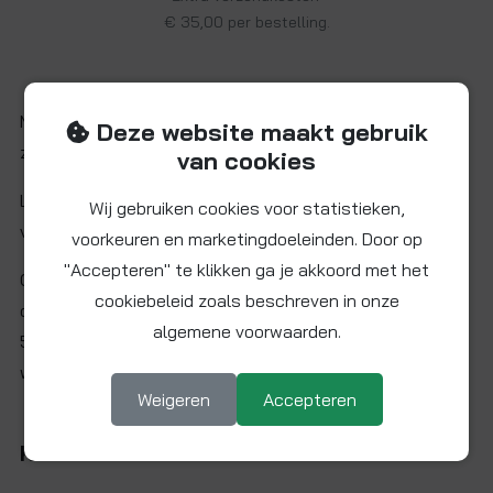
€ 35,00 per bestelling.
Messing pijnippel met 1/2" BSP buitendraad aan beide
Deze website maakt gebruik
zijden. Totale lengte van 40 mm.
van cookies
LET OP: Artikel niet voorradig. Verwachte levertijd (onder
Wij gebruiken cookies voor statistieken,
voorbehoud): ca. 2-4 werkweken na opdracht.
voorkeuren en marketingdoeleinden. Door op
"Accepteren" te klikken ga je akkoord met het
Ook verkrijgbaar in vele andere maten en lengtes. Neem
cookiebeleid zoals beschreven in onze
contact met ons op via info@easy-fitt.nl of +31(0)72
algemene voorwaarden.
534 5070 indien u de gewenste uitvoering niet op onze
website kunt vinden.
Weigeren
Accepteren
Kenmerken