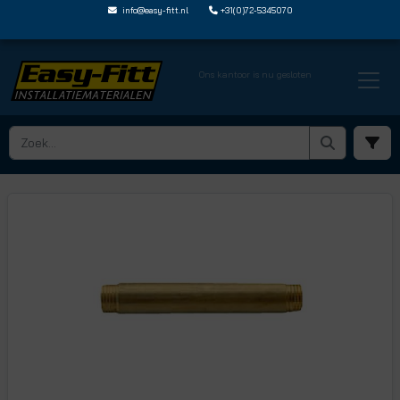
info@easy-fitt.nl
+31(0)72-5345070
Ons kantoor is nu gesloten
HOME ›
DRAADFITTINGEN EN NIPPELS
› MESSING PIJPNIPPELS
› PN1240