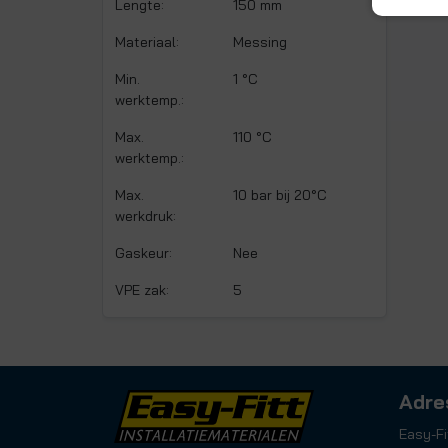
Lengte:
150 mm
Materiaal:
Messing
Min.
1 °C
werktemp.:
Max.
110 °C
werktemp.:
Max.
10 bar bij 20°C
werkdruk:
Gaskeur:
Nee
VPE zak:
5
Adre
Easy-Fi