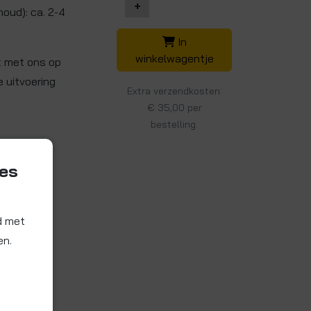
+
houd): ca. 2-4
In
winkelwagentje
t met ons op
 uitvoering
Extra verzendkosten:
€ 35,00 per
bestelling.
ies
d met
en.