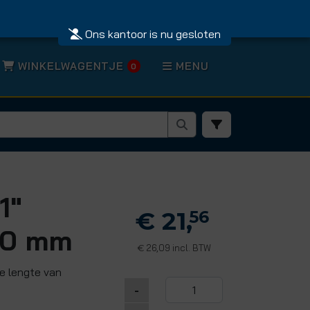
Ons kantoor is nu gesloten
WINKELWAGENTJE
MENU
0
1"
€ 21,
56
150 mm
26,09 incl. BTW
€
le lengte van
-