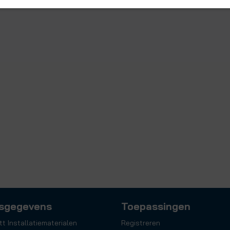
sgegevens
Toepassingen
tt Installatiematerialen
Registreren