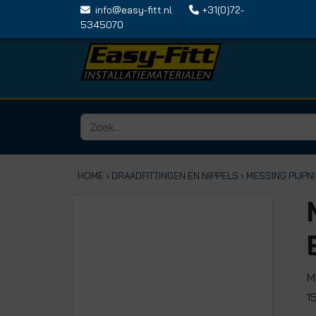
info@easy-fitt.nl
+31(0)72-
5345070
HOME ›
DRAADFITTINGEN EN NIPPELS
› MESSING PIJPN
M
1