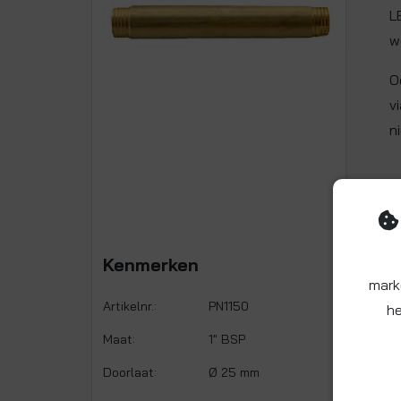
L
w
O
v
n
Kenmerken
mark
Artikelnr.:
PN1150
he
Maat:
1" BSP
Doorlaat:
Ø 25 mm