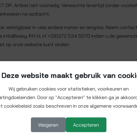
ET OP: Artikel niet voorradig. Verwachte levertijd (onder voorbe
erkweken na opdracht.
ok verkrijgbaar in vele andere maten en lengtes. Neem contac
ia info@easy-fitt.nl of +31(0)72 534 5070 indien u de gewenste
iet op onze website kunt vinden.
Deze website maakt gebruik van cook
Wij gebruiken cookies voor statistieken, voorkeuren en
etingdoeleinden. Door op "Accepteren" te klikken ga je akkoor
t cookiebeleid zoals beschreven in onze algemene voorwaard
Weigeren
Accepteren