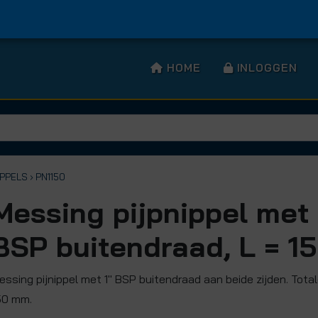
HOME
INLOGGEN
IPPELS
› PN1150
Messing pijpnippel met 
BSP buitendraad, L = 
essing pijnippel met 1" BSP buitendraad aan beide zijden. Tota
50 mm.