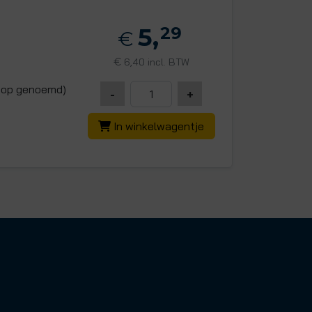
5,
29
€
€
6,40 incl. BTW
ldop genoemd)
-
+
In winkelwagentje