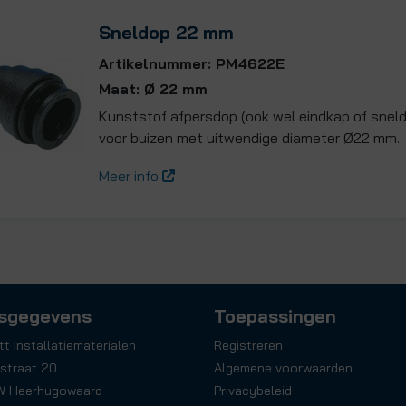
Sneldop 22 mm
Artikelnummer: PM4622E
Maat: Ø 22 mm
Kunststof afpersdop (ook wel eindkap of sne
voor buizen met uitwendige diameter Ø22 mm.
Meer info
sgegevens
Toepassingen
tt Installatiematerialen
Registreren
straat 20
Algemene voorwaarden
W Heerhugowaard
Privacybeleid