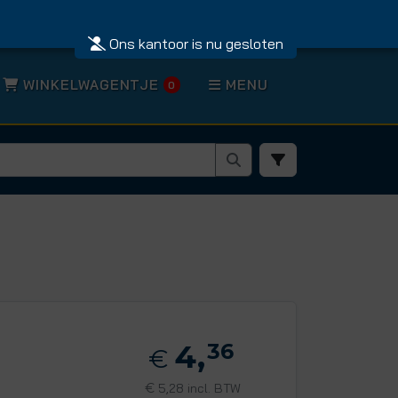
Ons kantoor is nu gesloten
WINKELWAGENTJE
MENU
0
4,
36
€
€
5,28 incl. BTW