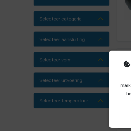
Selecteer categorie
Selecteer aansluiting
Selecteer vorm
Selecteer uitvoering
mark
he
Selecteer temperatuur