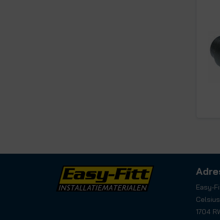
Adre
Easy-Fi
Celsius
1704 R