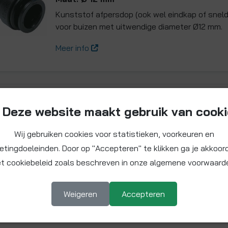
Kunststof afpersdop (ook wel eindkap of sne
voor buizen met uitwendige diameter Ø12 mm.
Meer info
Sneldop 15 mm
Deze website maakt gebruik van cook
Artikelnummer: PM4615E
Wij gebruiken cookies voor statistieken, voorkeuren en
Maat: Ø 15 mm
etingdoeleinden. Door op "Accepteren" te klikken ga je akkoor
Kunststof afpersdop (ook wel eindkap of sne
t cookiebeleid zoals beschreven in onze algemene voorwaard
voor buizen met uitwendige diameter Ø15 mm.
Meer info
Weigeren
Accepteren