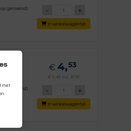
ldop genoemd)
-
+
In winkelwagentje
ies
4,
53
€
€
5,48 incl. BTW
d met
ldop genoemd)
-
+
en.
In winkelwagentje