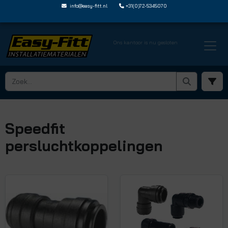
info@easy-fitt.nl
+31(0)72-5345070
Ons kantoor is nu gesloten
Speedfit
persluchtkoppelingen