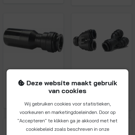
Insteekverloopfittin
Keerbocht en y-
gen (perslucht)
koppeling
Deze website maakt gebruik
(perslucht)
van cookies
Bekijk assortiment
Bekijk assortiment
Wij gebruiken cookies voor statistieken,
voorkeuren en marketingdoeleinden. Door op
"Accepteren" te klikken ga je akkoord met het
cookiebeleid zoals beschreven in onze