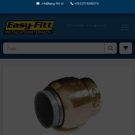
info@easy-fitt.nl
+31(0)72-5345070
Ons kantoor is nu gesloten
HOME ›
SHARKBITE MESSING STEEKFITTINGEN
› SHARKBITE SNELDOPPEN
› SB0435E