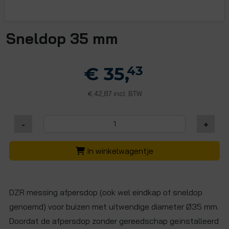
Sneldop 35 mm
€ 35,
43
42,87 incl. BTW
€
-
+
In winkelwagentje
DZR messing afpersdop (ook wel eindkap of sneldop
genoemd) voor buizen met uitwendige diameter Ø35 mm.
Doordat de afpersdop zonder gereedschap geïnstalleerd