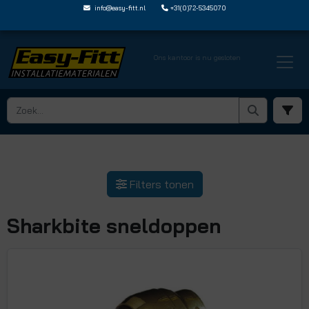
info@easy-fitt.nl
+31(0)72-5345070
Ons kantoor is nu gesloten
HOME ›
SHARKBITE MESSING STEEKFITTINGEN
› SHARKBITE SNELDOPPEN
Filters tonen
Sharkbite sneldoppen