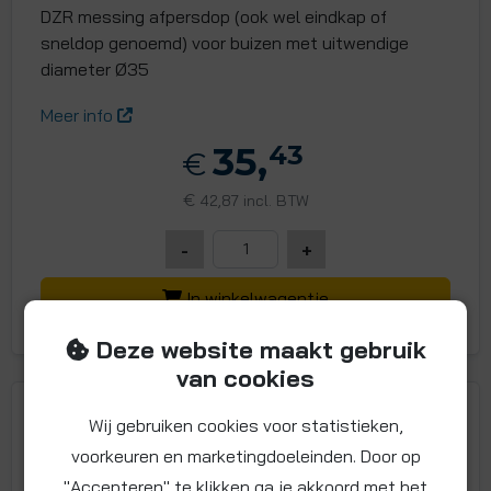
DZR messing afpersdop (ook wel eindkap of
sneldop genoemd) voor buizen met uitwendige
diameter Ø35
Meer info
35,
43
€
€
42,87 incl. BTW
-
+
In winkelwagentje
Deze website maakt gebruik
van cookies
Wij gebruiken cookies voor statistieken,
voorkeuren en marketingdoeleinden. Door op
"Accepteren" te klikken ga je akkoord met het