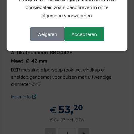
cookiebeleid zoals beschreven in onze
algemene voorwaarden.
Weigeren
Accepteren
Sneldop 42 mm
Artikelnummer: SB0442E
Maat: Ø 42 mm
DZR messing afpersdop (ook wel eindkap of
sneldop genoemd) voor buizen met uitwendige
diameter Ø42
Meer info
53,
20
€
€
64,37 incl. BTW
-
+