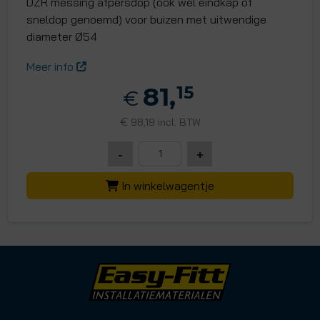
DZR messing afpersdop (ook wel eindkap of
sneldop genoemd) voor buizen met uitwendige
diameter Ø54
Meer info
81,
15
€
€
98,19 incl. BTW
-
+
In winkelwagentje