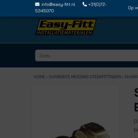
info@easy-fitt.nl
+31(0)72-
Op vrijda
5345070
HOME ›
SHARKBITE MESSING STEEKFITTINGEN
› SHAR
D
b