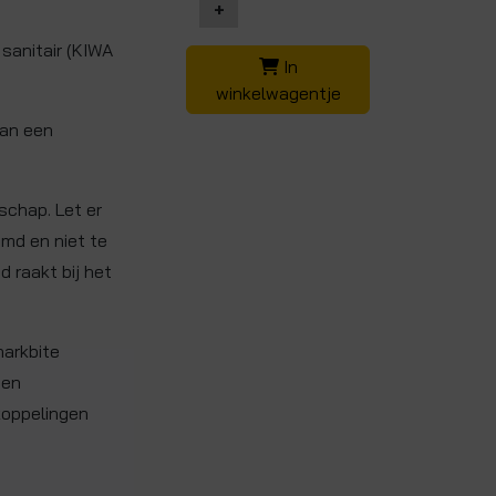
+
 sanitair (KIWA
In
winkelwagentje
van een
schap. Let er
amd en niet te
d raakt bij het
harkbite
een
)koppelingen