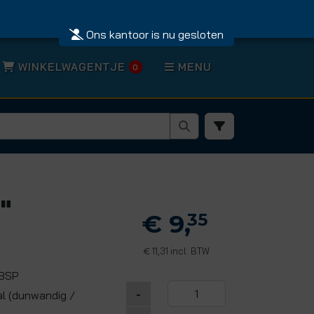
Ons kantoor is nu gesloten
WINKELWAGENTJE
MENU
0
"
€ 9,
35
11,31 incl. BTW
€
 BSP
-
al (dunwandig /