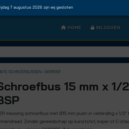
g 7 augustus 2026 zijn wij gesloten
HOME
INLOGGEN
KBITE SCHROEFBUSSEN
› SB111515F
Schroefbus 15 mm x 1/2
BSP
ZR messing schroefbus met Ø15 mm push-in verbinding x 1/2"
innendraad. Zonder gereedschap op kunststof, koper of C-sta