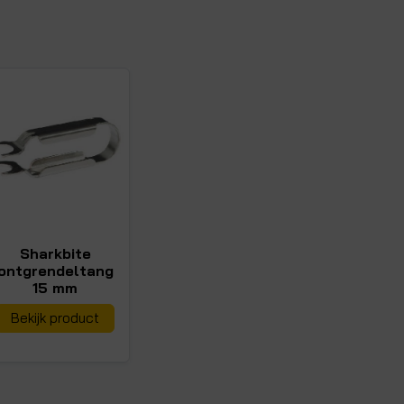
Sharkbite
ontgrendeltang
15 mm
Bekijk product