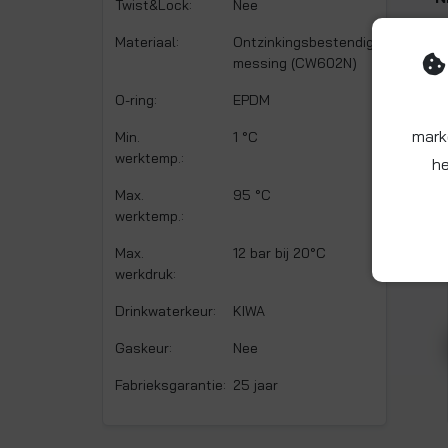
Twist&Lock:
Nee
Materiaal:
Ontzinkingsbestendig
messing (CW602N)
O-ring:
EPDM
mark
Min.
1 °C
werktemp.:
he
Max.
95 °C
werktemp.:
Max.
12 bar bij 20°C
werkdruk:
Drinkwaterkeur:
KIWA
Gaskeur:
Nee
Fabrieksgarantie:
25 jaar