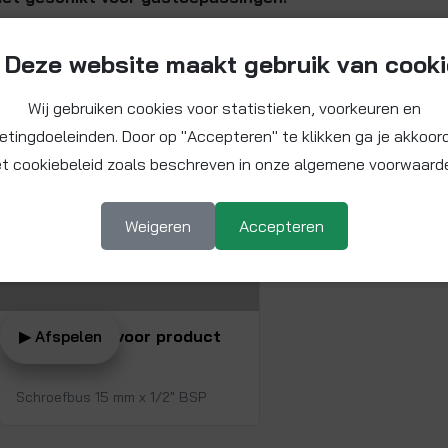
Deze website maakt gebruik van cook
Beschikbare video
Wij gebruiken cookies voor statistieken, voorkeuren en
etingdoeleinden. Door op "Accepteren" te klikken ga je akkoor
t cookiebeleid zoals beschreven in onze algemene voorwaard
Weigeren
Accepteren
Bekijk video voor product
▶ Afspelen
SB111515F
Schroefbus 15 mm x 1/2" BSP