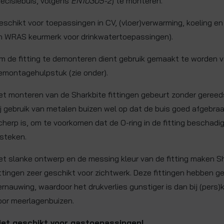
recisiebuis, volgens
EN10305-2
) te monteren.
eschikt voor toepassingen in CV, (vloer)verwarming, koeling en
n WRAS keurmerk voor drinkwatertoepassingen).
m de fitting te demonteren dient gebruik gemaakt te worden 
emontagehulpstuk (zie onder).
et monteren van de Sharkbite fittingen gebeurt zonder gereed
ij gebruik van metalen buizen wel op dat de buis goed afgebra
cherp is, om te voorkomen dat de O-ring in de fitting beschadig
nsteken.
et slanke ontwerp en de messing kleur van de fitting maken S
ittingen zeer geschikt voor zichtwerk. Deze fittingen hebben g
ernauwing, waardoor het drukverlies gunstiger is dan bij (pers
oor meerlagenbuizen.
iet geschikt voor gastoepassingen!