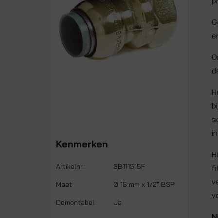
p
G
e
O
d
H
b
s
i
Kenmerken
H
Artikelnr.:
SB111515F
f
v
Maat:
Ø 15 mm x 1/2" BSP
v
Demontabel:
Ja
N