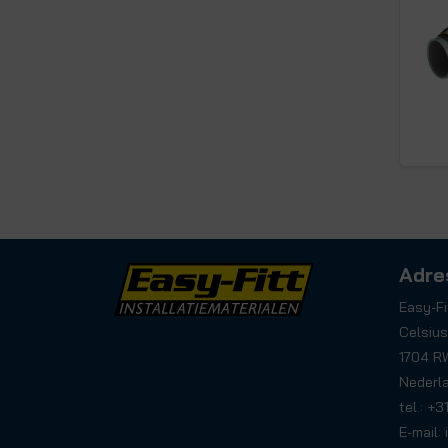
Adre
Easy-Fi
Celsius
1704 R
Nederl
tel.: +
E-mail: