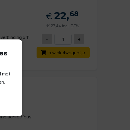
22,
68
€
€
27,44 incl. BTW
erbinding x 1"
-
+
ies
In winkelwagentje
d met
en.
ing schroefbus