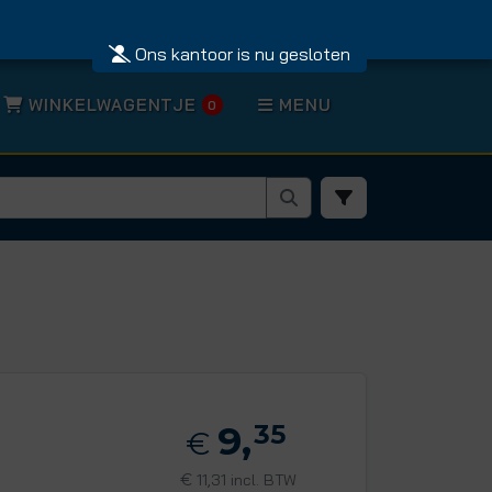
Ons kantoor is nu gesloten
WINKELWAGENTJE
MENU
0
9,
35
€
€
11,31 incl. BTW