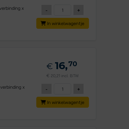
erbinding x
-
+
In winkelwagentje
16,
70
€
€
20,21 incl. BTW
erbinding x
-
+
In winkelwagentje