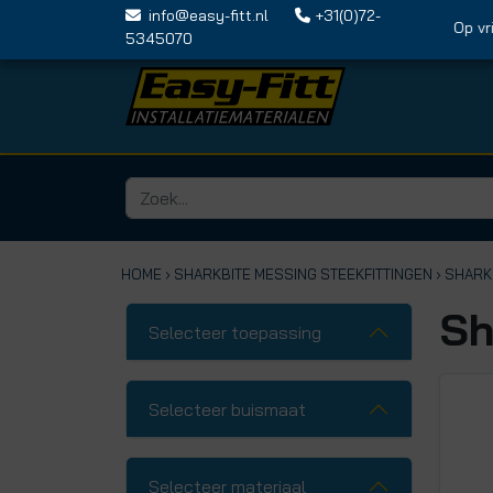
info@easy-fitt.nl
+31(0)72-
Op vrijdag
5345070
HOME ›
SHARKBITE MESSING STEEKFITTINGEN
› SHAR
Sh
Selecteer toepassing
Selecteer buismaat
Selecteer materiaal