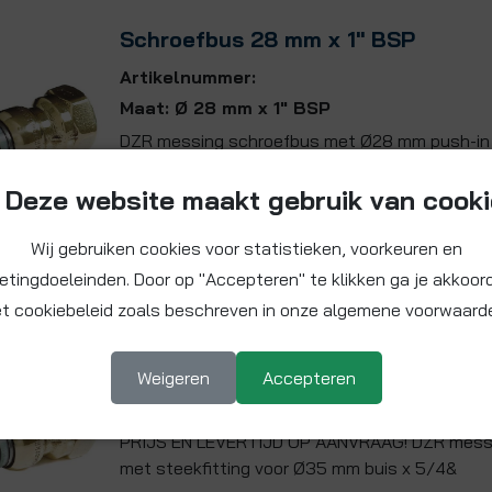
Schroefbus 28 mm x 1" BSP
Artikelnummer:
Maat: Ø 28 mm x 1" BSP
DZR messing schroefbus met Ø28 mm push-in v
BSP binnendraad. Zonder gereedschap op
Deze website maakt gebruik van cook
Meer info
Wij gebruiken cookies voor statistieken, voorkeuren en
etingdoeleinden. Door op "Accepteren" te klikken ga je akkoor
t cookiebeleid zoals beschreven in onze algemene voorwaard
Schroefbus 35 mm x 1 1/4" BSP
Artikelnummer:
Weigeren
Accepteren
Maat: Ø 35 mm x 1 1/4 " BSP
PRIJS EN LEVERTIJD OP AANVRAAG! DZR mess
met steekfitting voor Ø35 mm buis x 5/4&