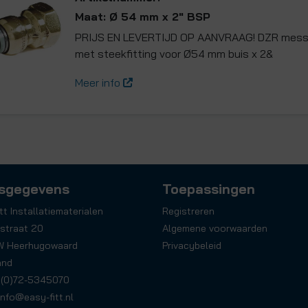
Maat: Ø 54 mm x 2" BSP
PRIJS EN LEVERTIJD OP AANVRAAG! DZR mess
met steekfitting voor Ø54 mm buis x 2&
Meer info
sgegevens
Toepassingen
tt Installatiematerialen
Registreren
straat 20
Algemene voorwaarden
W Heerhugowaard
Privacybeleid
and
31(0)72-5345070
info@easy-fitt.nl