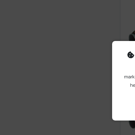
mark
he