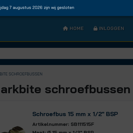
 7 augustus 2026 zijn wij gesloten
HOME
INLOGGEN
KBITE SCHROEFBUSSEN
arkbite schroefbussen
Schroefbus 15 mm x 1/2" BSP
Artikelnummer: SB111515F
Maat: Ø 15 mm x 1/2" BSP