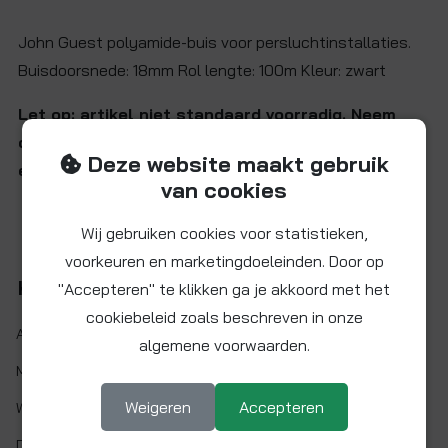
John Guest polyamide-buis voor persluchtinstallaties.
Buisdoorsnede: 18mm Rol lengte: 100m Kleur: zwart
Let op: artikel niet standaard voorradig. Neem
contact met ons op voor de huidige levertijd en
Deze website maakt gebruik
eventuele minimumafname.
van cookies
Wij gebruiken cookies voor statistieken,
voorkeuren en marketingdoeleinden. Door op
Kenmerken
"Accepteren" te klikken ga je akkoord met het
cookiebeleid zoals beschreven in onze
Artikelnr.:
PA-FM1814-100M-E
algemene voorwaarden.
Maat:
Ø 18 x 14 mm
Weigeren
Accepteren
Wanddikte:
2 mm
Doorlaat:
Ø 14 mm