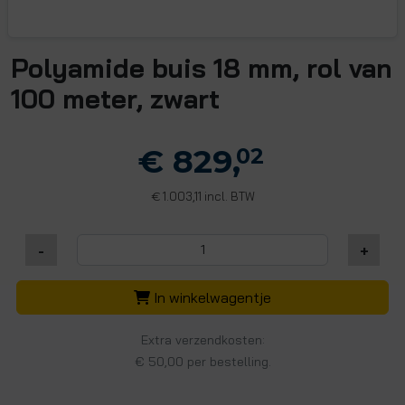
Polyamide buis 18 mm, rol van
100 meter, zwart
€ 829,
02
1.003,11 incl. BTW
€
-
+
In winkelwagentje
Extra verzendkosten:
€ 50,00 per bestelling.