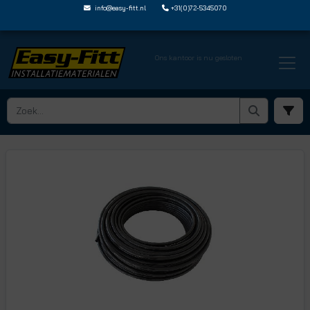
info@easy-fitt.nl
+31(0)72-5345070
Ons kantoor is nu gesloten
HOME ›
POLYAMIDE NYLON BUIZEN
› POLYAMIDE BUIS OP ROL
› PA FM1814 100M E