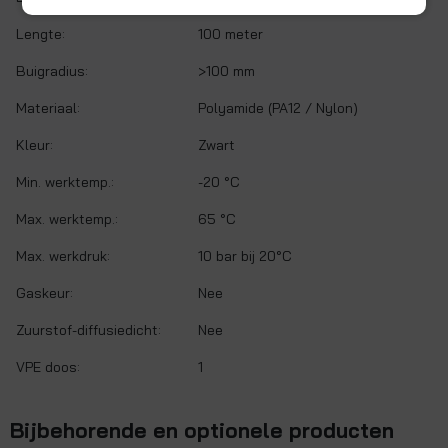
Lengte:
100 meter
Buigradius:
>100 mm
Materiaal:
Polyamide (PA12 / Nylon)
Kleur:
Zwart
Min. werktemp.:
-20 °C
Max. werktemp.:
65 °C
Max. werkdruk:
10 bar bij 20°C
Gaskeur:
Nee
Zuurstof-diffusiedicht:
Nee
VPE doos:
1
Bijbehorende en optionele producten