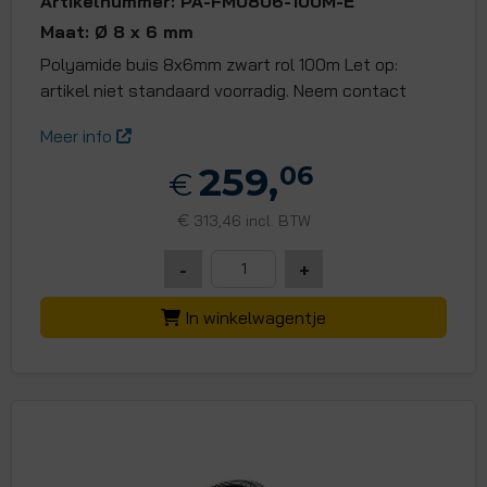
Artikelnummer: PA-FM0806-100M-E
Maat: Ø 8 x 6 mm
Polyamide buis 8x6mm zwart rol 100m Let op:
artikel niet standaard voorradig. Neem contact
Meer info
259,
06
€
€
313,46 incl. BTW
-
+
In winkelwagentje