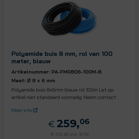
Polyamide buis 8 mm, rol van 100
meter, blauw
Artikelnummer: PA-FM0806-100M-B
Maat: Ø 8 x 6 mm
Polyamide buis 8x6mm blauw rol 100m Let op:
artikel niet standaard voorradig. Neem contact
Meer info
259,
06
€
€
313,46 incl. BTW