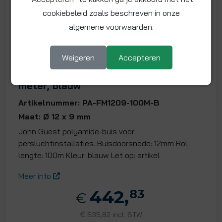
cookiebeleid zoals beschreven in onze
algemene voorwaarden.
Weigeren
Accepteren
Polyamide buis 12 mm, rol van 100
meter, blauw
Artikelnummer: PA-FM1209-100M-B
Maat: Ø 12 x 9 mm
John Guest polyamide-buis voor
persluchtinstallaties. Buisdoorsnede: 12mm Rol
lengte: 100m Kleur: blauw Let op: artikel
Meer info
442,
83
€
€
535,82 incl. BTW