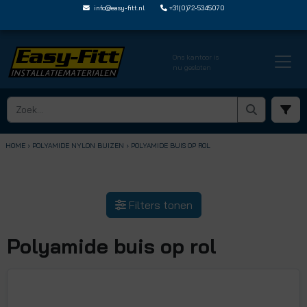
info@easy-fitt.nl
+31(0)72-5345070
Ons kantoor is
nu gesloten
HOME ›
POLYAMIDE NYLON BUIZEN
› POLYAMIDE BUIS OP ROL
Filters tonen
Polyamide buis op rol