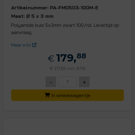
Artikelnummer: PA-FM0503-100M-E
Maat: Ø 5 x 3 mm
Polyamide buis 5x3mm zwart 100/rol. Levertijd op
aanvraag.
Meer info
179,
88
€
€
217,65 incl. BTW
-
+
In winkelwagentje