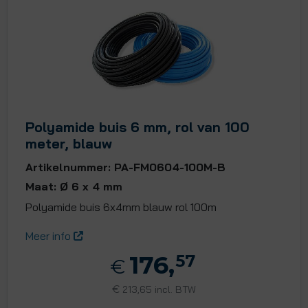
Polyamide buis 6 mm, rol van 100
meter, blauw
Artikelnummer: PA-FM0604-100M-B
Maat: Ø 6 x 4 mm
Polyamide buis 6x4mm blauw rol 100m
Meer info
176,
57
€
€
213,65 incl. BTW