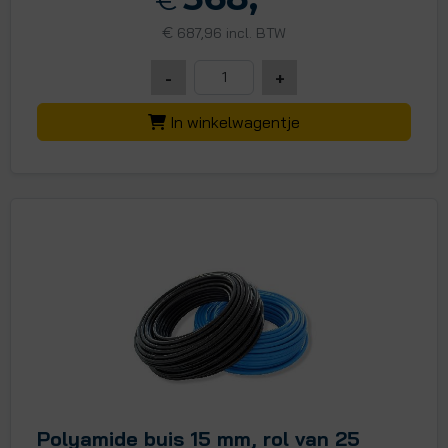
€
€
687,96 incl. BTW
-
+
In winkelwagentje
Polyamide buis 15 mm, rol van 25