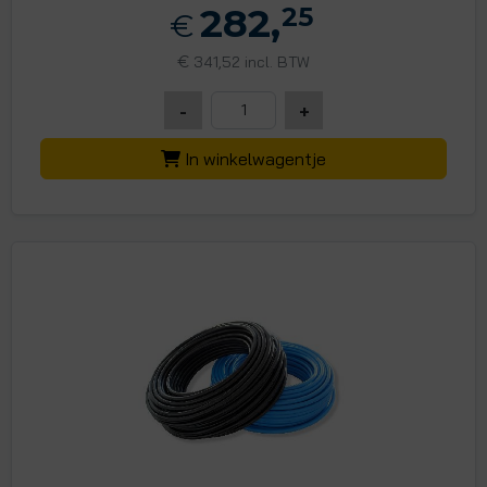
282,
25
€
€
341,52 incl. BTW
-
+
In winkelwagentje