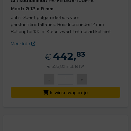
Artikelnummer: PA-FM1209-100M-E
Maat: Ø 12 x 9 mm
John Guest polyamide-buis voor
persluchtinstallaties. Buisdoorsnede: 12 mm
Rollengte: 100 m Kleur: zwart Let op: artikel niet
Meer info
442,
83
€
€
535,82 incl. BTW
-
+
In winkelwagentje