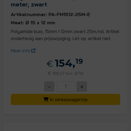
meter, zwart
Artikelnummer: PA-FM1512-25M-E
Maat: Ø 15 x 12 mm
Polyamide buis, 15mm 1 12mm zwart 25m/rol. Artikel
onderhevig aan prijswijziging. Let op: artikel niet
Meer info
154,
19
€
€
186,57 incl. BTW
-
+
In winkelwagentje