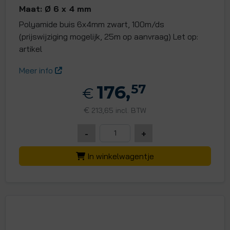
Maat: Ø 6 x 4 mm
Polyamide buis 6x4mm zwart, 100m/ds
(prijswijziging mogelijk, 25m op aanvraag) Let op:
artikel
Meer info
176,
57
€
€
213,65 incl. BTW
-
+
In winkelwagentje