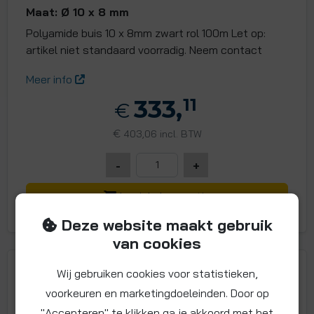
Maat: Ø 10 x 8 mm
Polyamide buis 10 x 8mm zwart rol 100m Let op:
artikel niet standaard voorradig. Neem contact
Meer info
333,
11
€
€
403,06 incl. BTW
-
+
In winkelwagentje
Deze website maakt gebruik
van cookies
Wij gebruiken cookies voor statistieken,
voorkeuren en marketingdoeleinden. Door op
"Accepteren" te klikken ga je akkoord met het