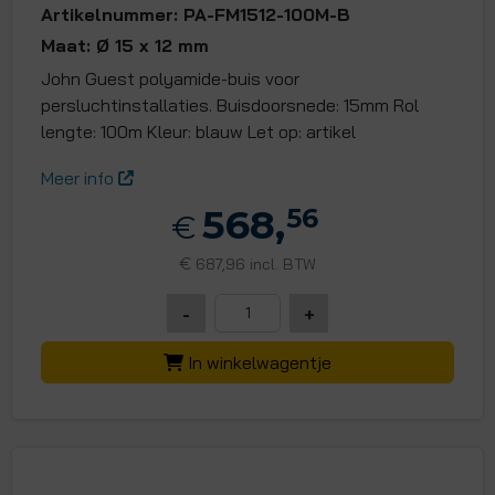
Artikelnummer: PA-FM1512-100M-B
Maat: Ø 15 x 12 mm
John Guest polyamide-buis voor
persluchtinstallaties. Buisdoorsnede: 15mm Rol
lengte: 100m Kleur: blauw Let op: artikel
Meer info
568,
56
€
€
687,96 incl. BTW
-
+
In winkelwagentje