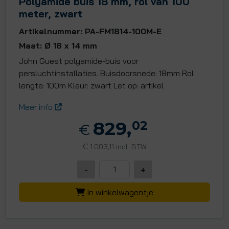
Polyamide buis 18 mm, rol van 100
meter, zwart
Artikelnummer: PA-FM1814-100M-E
Maat: Ø 18 x 14 mm
John Guest polyamide-buis voor
persluchtinstallaties. Buisdoorsnede: 18mm Rol
lengte: 100m Kleur: zwart Let op: artikel
Meer info
829,
02
€
€
1.003,11 incl. BTW
-
+
In winkelwagentje