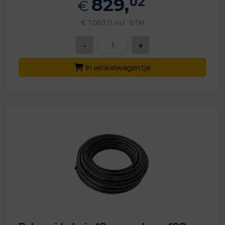
829,
02
€
€
1.003,11 incl. BTW
-
+
In winkelwagentje