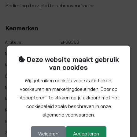
Bediening d.m.v. platte schroevendraaier
Kenmerken
Artikelnr.:
EF60386
Maat:
1/2" BSP
Deze website maakt gebruik
Materiaal:
Messing
van cookies
O-ring:
EPDM
Wij gebruiken cookies voor statistieken,
Min. werktemp.:
1 °C
voorkeuren en marketingdoeleinden. Door op
"Accepteren" te klikken ga je akkoord met het
Max. werktemp.:
80 °C
cookiebeleid zoals beschreven in onze
Max. werkdruk:
6 bar bij 20°C
algemene voorwaarden.
Gaskeur:
Nee
Zelfdichtend:
Ja
Weigeren
Accepteren