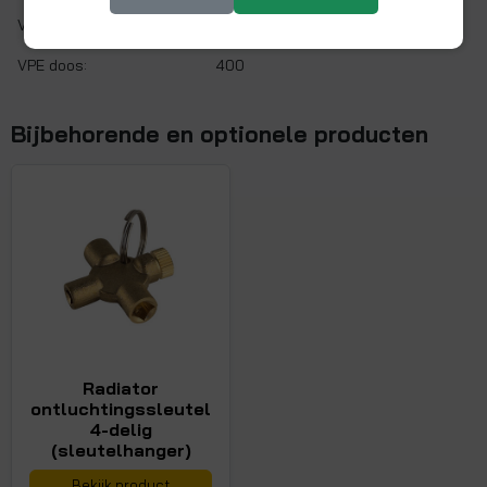
VPE zak:
25
VPE doos:
400
Bijbehorende en optionele producten
Radiator
ontluchtingssleutel
4-delig
(sleutelhanger)
Bekijk product