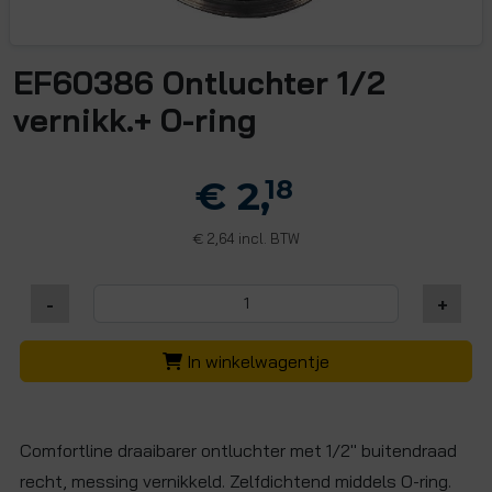
EF60386 Ontluchter 1/2
vernikk.+ O-ring
€ 2,
18
2,64 incl. BTW
€
-
+
In winkelwagentje
Comfortline draaibarer ontluchter met 1/2" buitendraad
recht, messing vernikkeld. Zelfdichtend middels O-ring.