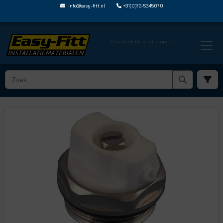
info@easy-fitt.nl
+31(0)72-5345070
Ons kantoor is nu geopend
HOME ›
ONTLUCHTERS EN AFTAPPERS
› EF60386