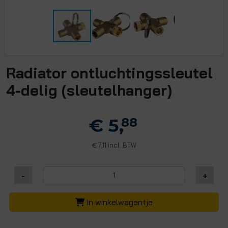
Radiator ontluchtingssleutel
4-delig (sleutelhanger)
€ 5,
88
7,11 incl. BTW
€
-
+
In winkelwagentje