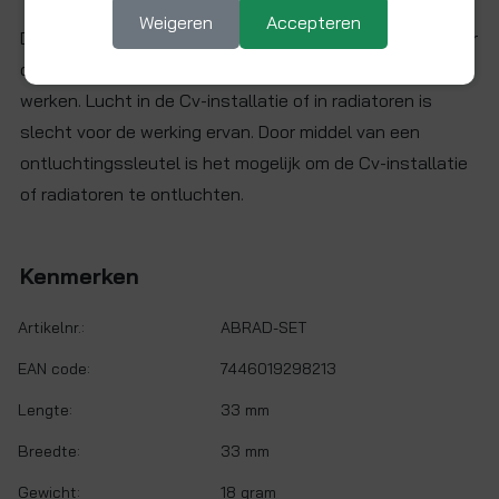
Weigeren
Accepteren
De Easy-Fitt.nl ontluchtingssleutel messing zorgt ervoor
dat de Cv-installatie of radiatoren constant optimaal
werken. Lucht in de Cv-installatie of in radiatoren is
slecht voor de werking ervan. Door middel van een
ontluchtingssleutel is het mogelijk om de Cv-installatie
of radiatoren te ontluchten.
Kenmerken
Artikelnr.:
ABRAD-SET
EAN code:
7446019298213
Lengte:
33 mm
Breedte:
33 mm
Gewicht:
18 gram