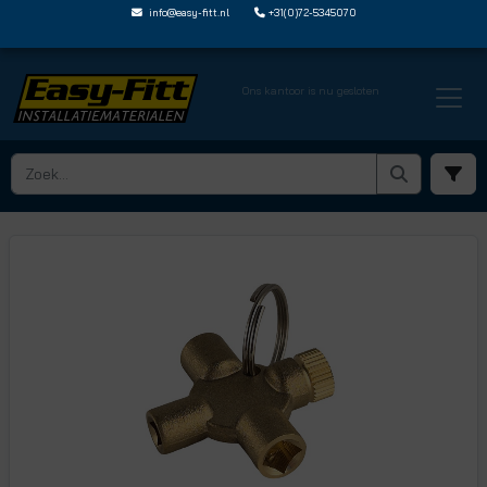
info@easy-fitt.nl
+31(0)72-5345070
Ons kantoor is nu gesloten
HOME ›
ONTLUCHTERS EN AFTAPPERS
› ABRAD SET