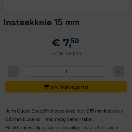
Insteekknie 15 mm
€ 7,
50
9,08 incl. BTW
€
-
+
In winkelwagentje
John Guest Speedfit insteekknie met Ø15 mm insteek x
Ø15 mm buiseind. Handmatig demontabel.
Maakt eenvoudige, snelle en veilige installatie zonder