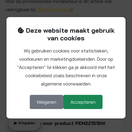
Voor de professionele installateur is dit artikel ook
verkrijgbaar bij
Technische Unie
!
Deze website maakt gebruik
Beschikbare video
van cookies
Wij gebruiken cookies voor statistieken,
voorkeuren en marketingdoeleinden. Door op
"Accepteren" te klikken ga je akkoord met het
cookiebeleid zoals beschreven in onze
algemene voorwaarden.
Weigeren
Accepteren
Bekijk video voor product PEM221515W
▶ Afspelen