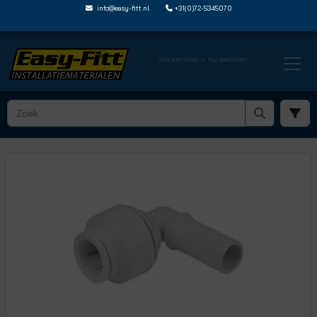
info@easy-fitt.nl
+31(0)72-5345070
Ons kantoor is nu gesloten
HOME ›
JOHN GUEST SPEEDFIT
› KNIEEN EN VERLOOPKNIEEN
› PEM221515W