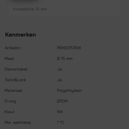
Insteekknie 15 mm
Kenmerken
Artikelnr.:
PEM221515W
Maat:
Ø 15 mm
Demontabel:
Ja
Twist&Lock:
Ja
Materiaal:
Polyethyleen
O-ring:
EPDM
Kleur:
Wit
Min. werktemp.:
1 °C