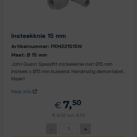
Insteekknie 15 mm
Artikelnummer: PEM221515W
Maat: Ø 15 mm
John Guest Speedfit insteekknie met Ø15 mm
insteek x Ø15 mm buiseind. Handmatig demontabel.
Maakt
Meer info
7,
50
€
€
9,08 incl. BTW
-
+