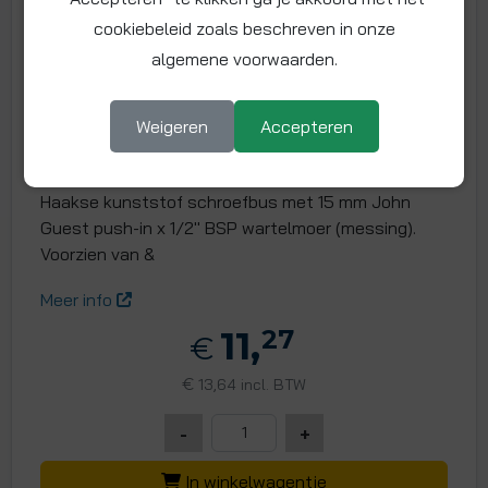
cookiebeleid zoals beschreven in onze
algemene voorwaarden.
Knie 15 mm x 1/2" BSP wartelmoer
Weigeren
Accepteren
Artikelnummer: PEMBTC1514
Maat: Ø 15 mm x 1/2" BSP
Haakse kunststof schroefbus met 15 mm John
Guest push-in x 1/2" BSP wartelmoer (messing).
Voorzien van &
Meer info
11,
27
€
€
13,64 incl. BTW
-
+
In winkelwagentje