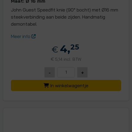
Maat: Ø 16 mm
John Guest Speedfit knie (90° bocht) met Ø16 mm
steekverbinding aan beide zijden. Handmatig
demontabel
Meer info
4,
25
€
€
5,14 incl. BTW
-
+
In winkelwagentje