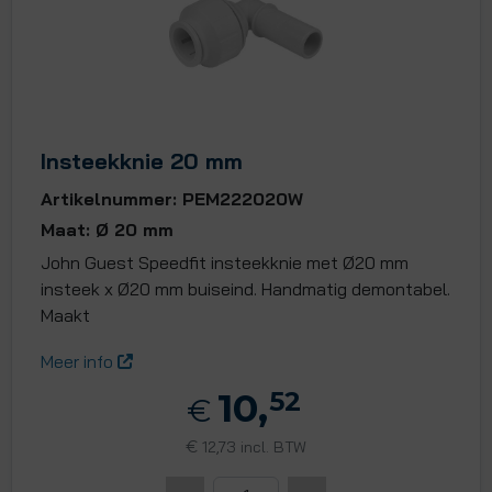
Insteekknie 20 mm
Artikelnummer: PEM222020W
Maat: Ø 20 mm
John Guest Speedfit insteekknie met Ø20 mm
insteek x Ø20 mm buiseind. Handmatig demontabel.
Maakt
Meer info
10,
52
€
€
12,73 incl. BTW