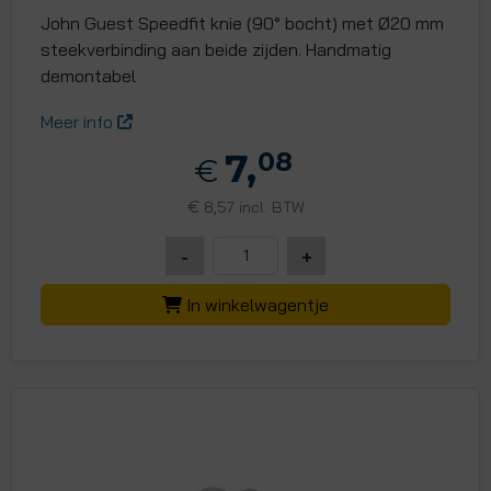
John Guest Speedfit knie (90° bocht) met Ø20 mm
steekverbinding aan beide zijden. Handmatig
demontabel
Meer info
7,
08
€
€
8,57 incl. BTW
-
+
In winkelwagentje