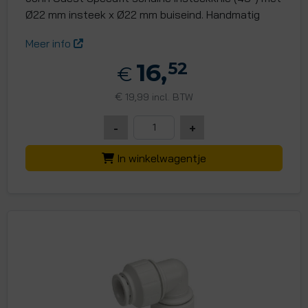
Ø22 mm insteek x Ø22 mm buiseind. Handmatig
Meer info
16,
52
€
€
19,99 incl. BTW
-
+
In winkelwagentje