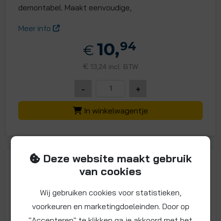
demontabel. Maakt eenvoudige,
Meer info
10,
94
€
€
13,24 incl. BTW
-
+
In winkelwagentje
Deze website maakt gebruik
van cookies
Wij gebruiken cookies voor statistieken,
voorkeuren en marketingdoeleinden. Door op
"Accepteren" te klikken ga je akkoord met het