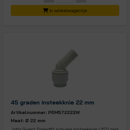
In winkelwagentje
45 graden insteekknie 22 mm
Artikelnummer: PEM572222W
Maat: Ø 22 mm
John Guest Speedfit schuine insteekknie (45°) met