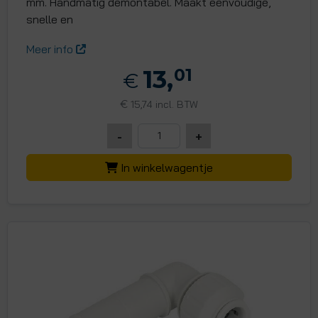
mm. Handmatig demontabel. Maakt eenvoudige,
snelle en
Meer info
13,
01
€
€
15,74 incl. BTW
-
+
In winkelwagentje