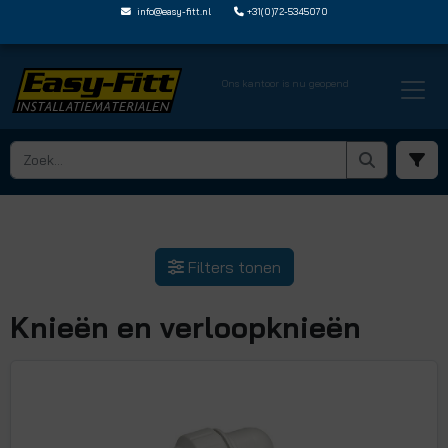
info@easy-fitt.nl
+31(0)72-5345070
Ons kantoor is nu geopend
HOME ›
JOHN GUEST SPEEDFIT
› KNIEEN EN VERLOOPKNIEEN
Filters tonen
Knieën en verloopknieën