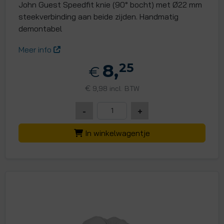
John Guest Speedfit knie (90° bocht) met Ø22 mm
steekverbinding aan beide zijden. Handmatig
demontabel
Meer info
8,
25
€
€
9,98 incl. BTW
-
+
In winkelwagentje