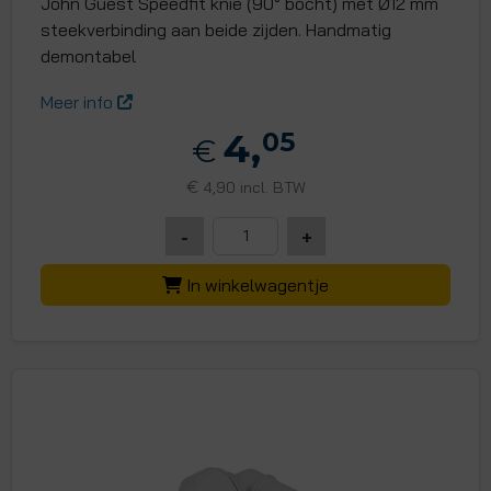
John Guest Speedfit knie (90° bocht) met Ø12 mm
steekverbinding aan beide zijden. Handmatig
demontabel
Meer info
4,
05
€
€
4,90 incl. BTW
-
+
In winkelwagentje