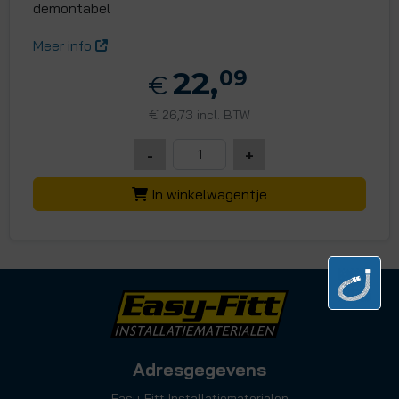
demontabel
Meer info
22,
09
€
€
26,73 incl. BTW
-
+
In winkelwagentje
Adresgegevens
Easy-Fitt Installatiematerialen