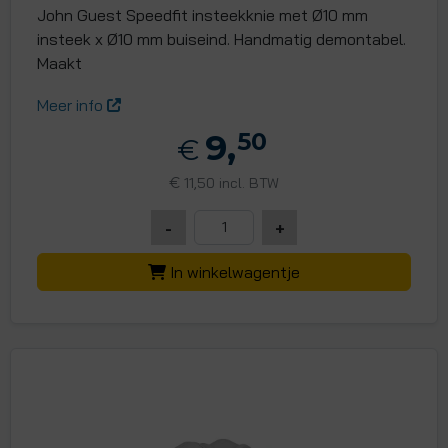
John Guest Speedfit insteekknie met Ø10 mm
insteek x Ø10 mm buiseind. Handmatig demontabel.
Maakt
Meer info
9,
50
€
€
11,50 incl. BTW
-
+
In winkelwagentje