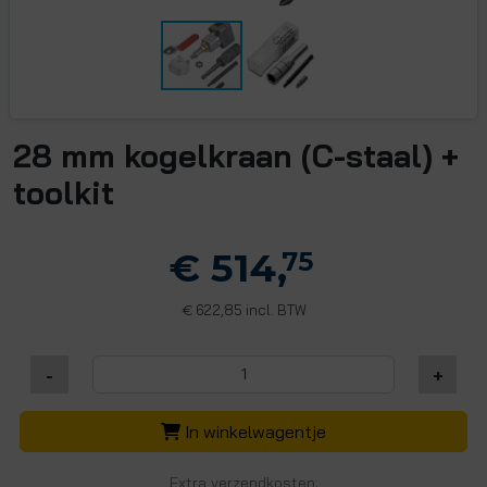
28 mm kogelkraan (C-staal) +
toolkit
€ 514,
75
622,85 incl. BTW
€
-
+
In winkelwagentje
Extra verzendkosten: