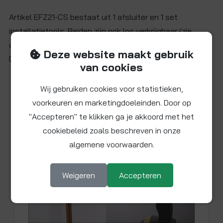
Artikel EFZ21-CS bestaat uit 1 afsluiter en 1 set
installatietools. Beiden zijn ook los verkrijgbaar (zie
onder).
Deze website maakt gebruik
Download
hier
de installatie-instructies.
van cookies
Wij gebruiken cookies voor statistieken,
Beschikbare video
voorkeuren en marketingdoeleinden. Door op
"Accepteren" te klikken ga je akkoord met het
cookiebeleid zoals beschreven in onze
algemene voorwaarden.
Weigeren
Accepteren