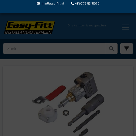
info@easy-fitt.nl
+31(0)72-5345070
Ons kantoor is nu gesloten
HOME ›
EASYFIT ISOLATOR
› EZF23 CS