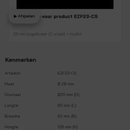
Bekijk video voor product EZF23-CS
▶ Afspelen
28 mm kogelkraan (C-staal) + toolkit
Kenmerken
Artikelnr.:
EZF23-CS
Maat:
Ø 28 mm
Doorlaat:
Ø20 mm (D)
Lengte:
93 mm (L)
Breedte:
62 mm (B)
Hoogte:
128 mm (H)