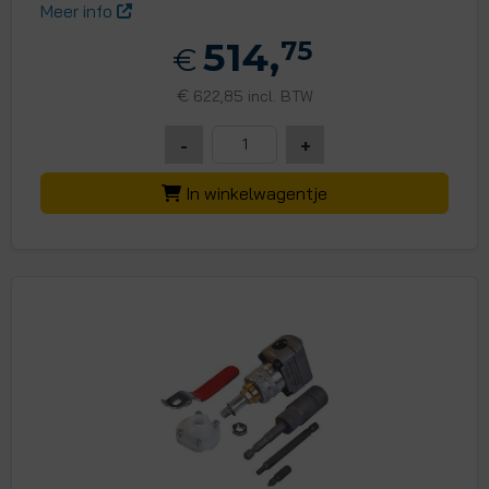
Meer info
514,
75
€
€
622,85 incl. BTW
-
+
In winkelwagentje