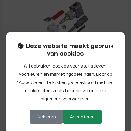
Deze website maakt gebruik
van cookies
22 mm kogelkraan (koper) + toolkit
Wij gebruiken cookies voor statistieken,
Artikelnummer: EFZ06
voorkeuren en marketingdoeleinden. Door op
Maat: Ø 22 mm
"Accepteren" te klikken ga je akkoord met het
Uniek! De EasyFit Isolator is de enige kogelkraan ter
cookiebeleid zoals beschreven in onze
wereld die achteraf en terwijl de
algemene voorwaarden.
Meer info
205,
85
€
Weigeren
Accepteren
€
249,08 incl. BTW