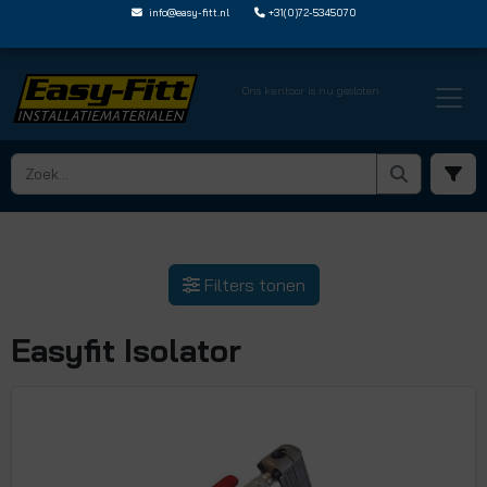
info@easy-fitt.nl
+31(0)72-5345070
Ons kantoor is nu gesloten
Filters tonen
Easyfit Isolator