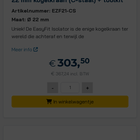
Artikelnummer: EZF21-CS
Maat: Ø 22 mm
Uniek! De EasyFit Isolator is de enige kogelkraan ter
wereld die achteraf en terwijl de
Meer info
303,
50
€
€
367,24 incl. BTW
-
+
In winkelwagentje