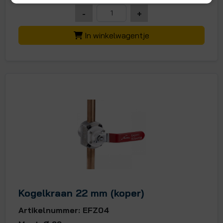
-
+
In winkelwagentje
Kogelkraan 22 mm (koper)
Artikelnummer: EFZ04