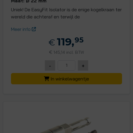
Maat: Ø 22 mm
Uniek! De EasyFit Isolator is de enige kogelkraan ter
wereld die achteraf en terwijl de
Meer info
119,
95
€
€
145,14 incl. BTW
-
+
In winkelwagentje