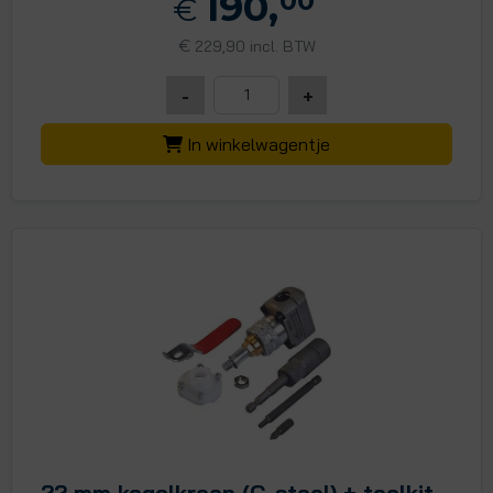
190,
00
€
€
229,90 incl. BTW
-
+
In winkelwagentje
22 mm kogelkraan (C-staal) + toolkit