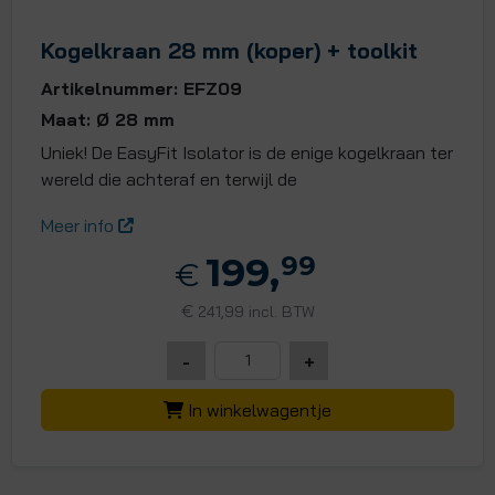
Kogelkraan 28 mm (koper) + toolkit
Artikelnummer: EFZ09
Maat: Ø 28 mm
Uniek! De EasyFit Isolator is de enige kogelkraan ter
wereld die achteraf en terwijl de
Meer info
199,
99
€
€
241,99 incl. BTW
-
+
In winkelwagentje