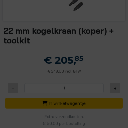
22 mm kogelkraan (koper) +
toolkit
€ 205,
85
249,08 incl. BTW
€
-
+
In winkelwagentje
Extra verzendkosten:
€ 50,00 per bestelling.