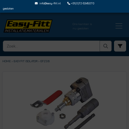
info@easy-fitt.nl
+31(0)72-5345070
gesloten
Ons kantoor is
nu gesloten
HOME ›
EASYFIT ISOLATOR
› EFZ06