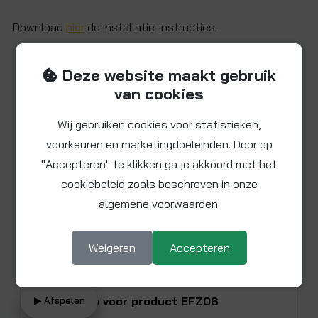
Download
hier
de installatie-instructies.
Deze website maakt gebruik
Beschikbare video
van cookies
Wij gebruiken cookies voor statistieken,
voorkeuren en marketingdoeleinden. Door op
"Accepteren" te klikken ga je akkoord met het
cookiebeleid zoals beschreven in onze
algemene voorwaarden.
Weigeren
Accepteren
Bekijk video voor product EFZ06
▶ Afspelen