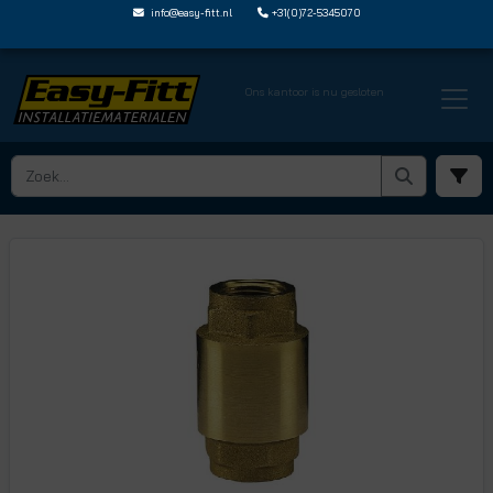
info@easy-fitt.nl
+31(0)72-5345070
Ons kantoor is nu gesloten
HOME ›
TERUGSLAGKLEPPEN
› VEERBELASTE TERUGSLAGKLEPPEN MET RVS KLEP
› TSK 2