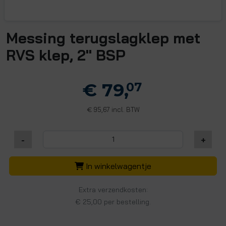
Messing terugslagklep met
RVS klep, 2" BSP
€ 79,
07
95,67 incl. BTW
€
-
+
In winkelwagentje
Extra verzendkosten:
€ 25,00 per bestelling.