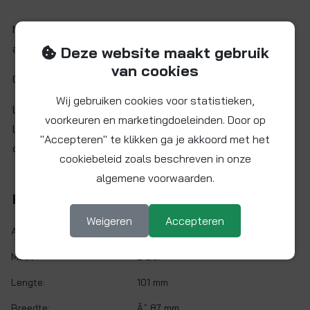
Messing terugslagklep met RVS (AISI304) klep en NBR
afdichting. Installatie mogelijk in elke positie.
Deze website maakt gebruik
van cookies
Ook leverbaar met kunststof klep (zie onder).
Wij gebruiken cookies voor statistieken,
Let op: artikel momenteel niet voorradig. Verwachte
voorkeuren en marketingdoeleinden. Door op
levertijd (onder voorbehoud): ca. 2-3 werkweken na
"Accepteren" te klikken ga je akkoord met het
opdracht
cookiebeleid zoals beschreven in onze
algemene voorwaarden.
Kenmerken
Weigeren
Accepteren
Artikelnr.:
TSK-2
Maat:
2 BSP
Lengte:
101 mm
Breedte:
Ã˜ 87 mm