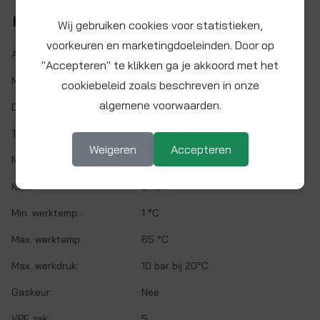
Kenmerken
Wij gebruiken cookies voor statistieken,
voorkeuren en marketingdoeleinden. Door op
Artikelnr.:
PM2315E
"Accepteren" te klikken ga je akkoord met het
Maat:
Ø 15 mm
cookiebeleid zoals beschreven in onze
algemene voorwaarden.
Demontabel:
Ja
Twist&Lock:
Nee
Weigeren
Accepteren
Materiaal:
Acetalcopolymeer (POM)
Kleur:
Zwart
Min. werktemp.:
1 °C
Max. werktemp.:
65 °C
Max. werkdruk:
10 bar bij 20°C
Gaskeur:
Nee
VPE zak:
5