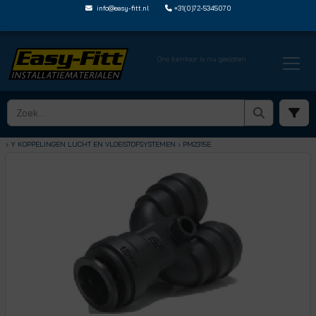
info@easy-fitt.nl
+31(0)72-5345070
Ons kantoor is nu gesloten
HOME ›
SPEEDFIT LUCHT EN VLOEISTOFFEN
› Y KOPPELINGEN LUCHT EN VLOEISTOFSYSTEMEN
› PM2315E