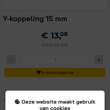
Y-koppeling 15 mm
€ 13,
08
15,83 incl. BTW
€
-
+
In winkelwagentje
John Guest Y-koppelingen voor 15mm buis (3x
insteekzijde).
Deze website maakt gebruik
van cookies