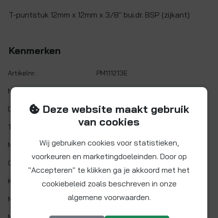
T-puntstuk 12mm x 12mm x 3/8" bui.dr. BSP (zijkant)
Kenmerken
Artikelnr.:
PM111213E
Maat:
Ø 12 mm x 3/8" BSP
Deze website maakt gebruik
Demontabel:
Ja
van cookies
Twist&Lock:
Nee
Wij gebruiken cookies voor statistieken,
Materiaal:
Acetalcopolymeer (POM)
voorkeuren en marketingdoeleinden. Door op
O-ring:
NITRIL (NBR)
"Accepteren" te klikken ga je akkoord met het
Kleur:
Zwart
cookiebeleid zoals beschreven in onze
algemene voorwaarden.
Min. werktemp.:
1 °C
Max. werktemp.:
65 °C