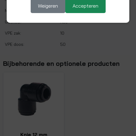
Weigeren
Accepteren
Max. werkdruk:
10 bar bij 20°C
Gaskeur:
Nee
VPE zak:
10
VPE doos:
50
Bijbehorende en optionele producten
Knie 12 mm