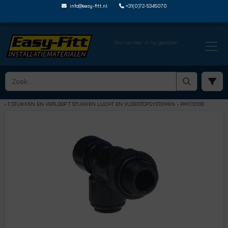
info@easy-fitt.nl
+31(0)72-5345070
Ons kantoor is nu gesloten
HOME ›
SPEEDFIT LUCHT EN VLOEISTOFFEN
› T STUKKEN EN VERLOOP T STUKKEN LUCHT EN VLOEISTOFSYSTEMEN
› PM111213E