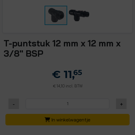
T-puntstuk 12 mm x 12 mm x
3/8" BSP
€ 11,
65
14,10 incl. BTW
€
-
+
In winkelwagentje