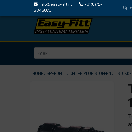
info@easy-fitt.nl
+31(0)72-
Op vrijd
5345070
HOME ›
SPEEDFIT LUCHT EN VLOEISTOFFEN
› T STUKK
T
a