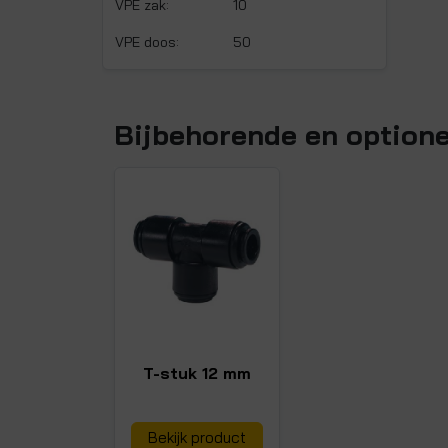
VPE zak:
10
VPE doos:
50
Bijbehorende en option
T-stuk 12 mm
Bekijk product