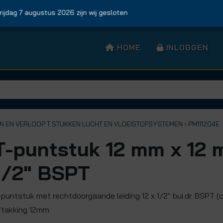
ag 7 augustus 2026 zijn wij gesloten
HOME
INLOGGEN
EN EN VERLOOP T STUKKEN LUCHT EN VLOEISTOFSYSTEMEN
› PM111204E
T-puntstuk 12 mm x 12 
1/2" BSPT
-puntstuk met rechtdoorgaande leiding 12 x 1/2" bui.dr. BSPT (
ftakking 12mm.