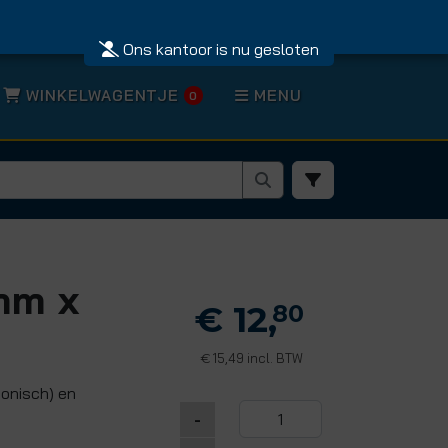
Ons kantoor is nu gesloten
WINKELWAGENTJE
MENU
0
mm x
€ 12,
80
15,49 incl. BTW
€
conisch) en
-