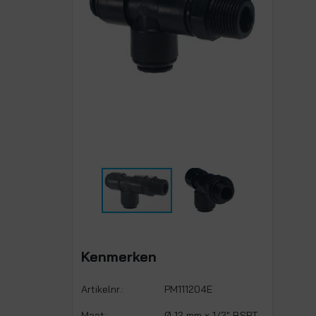
Kenmerken
Artikelnr.:
PM111204E
Maat:
Ø 12 mm x 1/2" BSPT