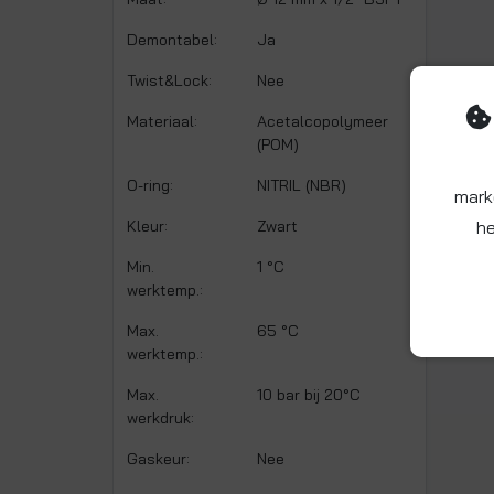
Demontabel:
Ja
Twist&Lock:
Nee
Materiaal:
Acetalcopolymeer
(POM)
O-ring:
NITRIL (NBR)
mark
Kleur:
Zwart
he
Min.
1 °C
werktemp.:
Max.
65 °C
werktemp.:
Max.
10 bar bij 20°C
werkdruk:
Gaskeur:
Nee