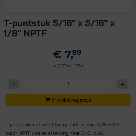
T-puntstuk 5/16" x 5/16" x
1/8" NPTF
€ 7,
99
9,67 incl. BTW
€
-
+
In winkelwagentje
T-puntstuk met rechtdoorgaande leiding: 5/16"x 1/8
bui.dr. NPTF usa en aftakking naar 5/16" buis.