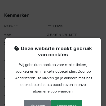
Kenmerken
Artikelnr.:
PM110821S
Maat:
Ø 5/16" x 1/8" NPTF
Demontabel:
Ja
Deze website maakt gebruik
Twist&Lock:
Nee
van cookies
Materiaal:
Acetalcopolymeer (POM)
Wij gebruiken cookies voor statistieken,
O-ring:
NITRIL (NBR)
voorkeuren en marketingdoeleinden. Door op
"Accepteren" te klikken ga je akkoord met het
Kleur:
Grijs
cookiebeleid zoals beschreven in onze
Min. werktemp.:
1 °C
algemene voorwaarden.
Max. werktemp.:
65 °C
Max. werkdruk:
10 bar bij 20°C
Weigeren
Accepteren