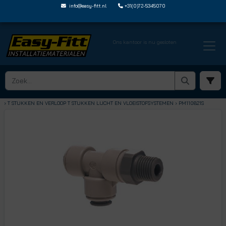
info@easy-fitt.nl
+31(0)72-5345070
Ons kantoor is nu gesloten
HOME ›
SPEEDFIT LUCHT EN VLOEISTOFFEN
› T STUKKEN EN VERLOOP T STUKKEN LUCHT EN VLOEISTOFSYSTEMEN
› PM110821S