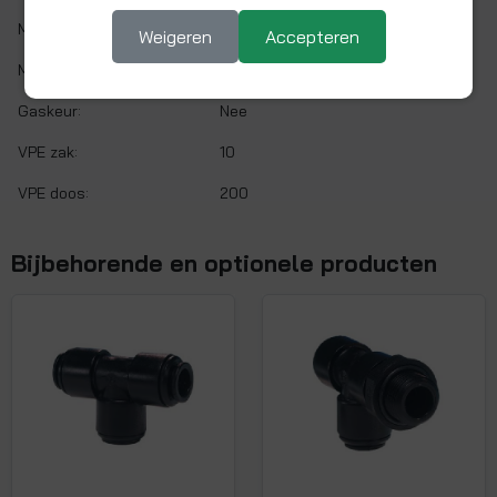
Max. werktemp.:
65 °C
Weigeren
Accepteren
Max. werkdruk:
10 bar bij 20°C
Gaskeur:
Nee
VPE zak:
10
VPE doos:
200
Bijbehorende en optionele producten