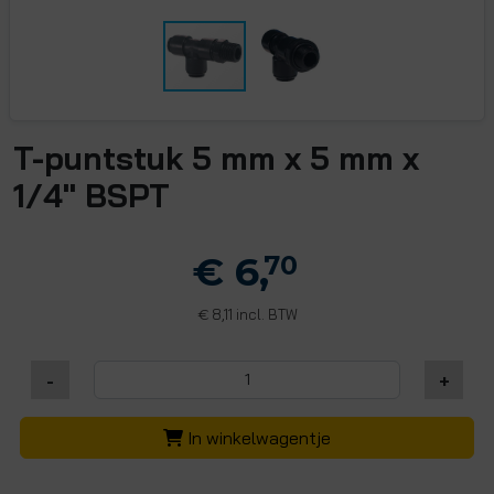
T-puntstuk 5 mm x 5 mm x
1/4" BSPT
€ 6,
70
8,11 incl. BTW
€
-
+
In winkelwagentje