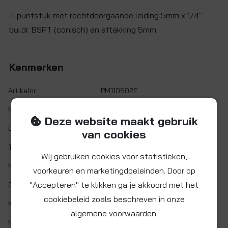
T-puntstuk met rechtdoorgaande leiding 5mm x 1/4"
bui.dr. BSPT (conisch) en aftakking 5mm.
Kenmerken
Artikelnr.:
PM110502E
Maat:
Ø 5 mm x 1/4" BSPT
Deze website maakt gebruik
Demontabel:
Ja
van cookies
Twist&Lock:
Nee
Wij gebruiken cookies voor statistieken,
Materiaal:
Acetalcopolymeer (POM)
voorkeuren en marketingdoeleinden. Door op
"Accepteren" te klikken ga je akkoord met het
O-ring:
NITRIL (NBR)
cookiebeleid zoals beschreven in onze
Kleur:
Zwart
algemene voorwaarden.
Min. werktemp.:
1 °C