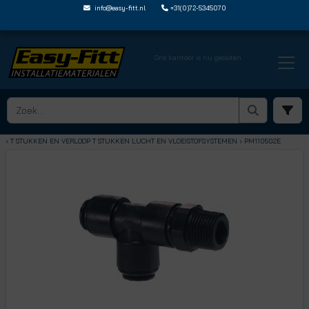
info@easy-fitt.nl
+31(0)72-5345070
Ons kantoor is nu gesloten
HOME ›
SPEEDFIT LUCHT EN VLOEISTOFFEN
› T STUKKEN EN VERLOOP T STUKKEN LUCHT EN VLOEISTOFSYSTEMEN
› PM110502E