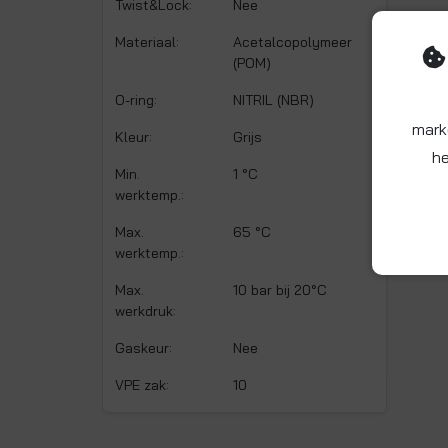
Twist&Lock:
Nee
Materiaal:
Acetalcopolymeer
(POM)
O-ring:
NITRIL (NBR)
mark
Kleur:
Grijs
he
Min.
1 °C
werktemp.:
Max.
65 °C
werktemp.:
Max.
10 bar bij 20°C
werkdruk:
Gaskeur:
Nee
VPE zak:
10