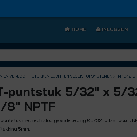
HOME
INLOGGEN
EN EN VERLOOP T STUKKEN LUCHT EN VLOEISTOFSYSTEMEN
› PM110421S
T-puntstuk 5/32" x 5/3
1/8" NPTF
-puntstuk met rechtdoorgaande leiding Ø5/32" x 1/8" bui.dr. 
ftakking 5mm.