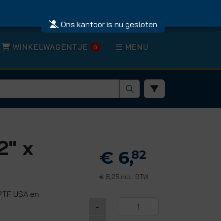
Ons kantoor is nu gesloten
WINKELWAGENTJE
MENU
0
2" x
€ 6,
82
8,25 incl. BTW
€
NPTF USA en
-