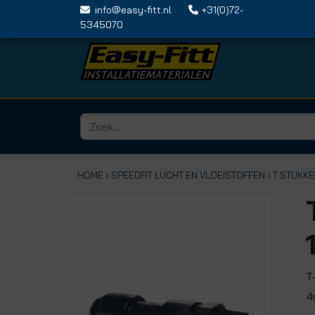
info@easy-fitt.nl
+31(0)72-
5345070
HOME ›
SPEEDFIT LUCHT EN VLOEISTOFFEN
› T STUKK
T
4