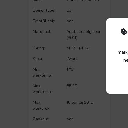
Demontabel:
Ja
Twist&Lock:
Nee
Materiaal:
Acetalcopolymeer
(POM)
O-ring:
NITRIL (NBR)
mark
Kleur:
Zwart
he
Min.
1 °C
werktemp.:
Max.
65 °C
werktemp.:
Max.
10 bar bij 20°C
werkdruk:
Gaskeur:
Nee