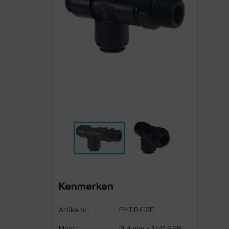
Kenmerken
Artikelnr.:
PM110412E
Maat:
Ø 4 mm x 1/4" BSP