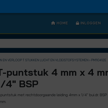
HOME
INLOGGEN
EN EN VERLOOP T STUKKEN LUCHT EN VLOEISTOFSYSTEMEN
› PM110412E
T-puntstuk 4 mm x 4 m
1/4" BSP
-puntstuk met rechtdoorgaande leiding 4mm x 1/4" bui.dr. BSP
mm.