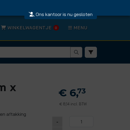
Ons kantoor is nu gesloten
WINKELWAGENTJE
MENU
0
m x
€ 6,
73
8,14 incl. BTW
€
 en aftakking
-