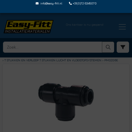
info@easy-fitt.nl
+31(0)72-5345070
Ons kantoor is nu geopend
HOME ›
SPEEDFIT LUCHT EN VLOEISTOFFEN
› T STUKKEN EN VERLOOP T STUKKEN LUCHT EN VLOEISTOFSYSTEMEN
› PM0206E