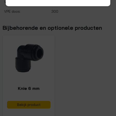
VPE zak:
10
VPE doos:
300
Bijbehorende en optionele producten
Knie 6 mm
Bekijk product