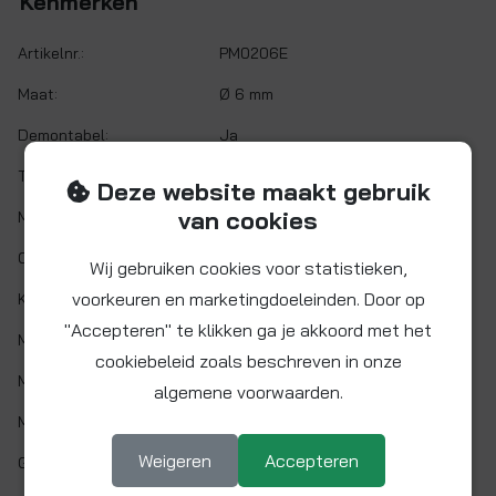
Kenmerken
Artikelnr.:
PM0206E
Maat:
Ø 6 mm
Demontabel:
Ja
Twist&Lock:
Nee
Deze website maakt gebruik
van cookies
Materiaal:
Acetalcopolymeer (POM)
O-ring:
NITRIL (NBR)
Wij gebruiken cookies voor statistieken,
voorkeuren en marketingdoeleinden. Door op
Kleur:
Zwart
"Accepteren" te klikken ga je akkoord met het
Min. werktemp.:
1 °C
cookiebeleid zoals beschreven in onze
Max. werktemp.:
65 °C
algemene voorwaarden.
Max. werkdruk:
10 bar bij 20°C
Weigeren
Accepteren
Gaskeur:
Nee