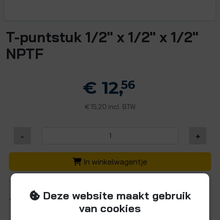
T-puntstuk 1/2" x 1/2" x 1/2"
NPTF
€ 12,
56
15,20 incl. BTW
€
-
+
In winkelwagentje
Deze website maakt gebruik
T-puntstuk (zijkant)
van cookies