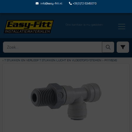
info@easy-fitt.nl
+31(0)72-5345070
Ons kantoor is nu gesloten
HOME ›
SPEEDFIT LUCHT EN VLOEISTOFFEN
› T STUKKEN EN VERLOOP T STUKKEN LUCHT EN VLOEISTOFSYSTEMEN
› PI111624S