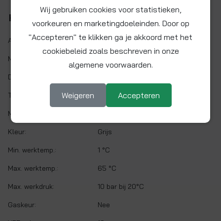
Wij gebruiken cookies voor statistieken,
Kenmerken
voorkeuren en marketingdoeleinden. Door op
"Accepteren" te klikken ga je akkoord met het
Artikelnr.:
PI111624S
cookiebeleid zoals beschreven in onze
Maat:
Ø 1/2" x 1/2" NPTF
algemene voorwaarden.
Demontabel:
Ja
Weigeren
Accepteren
Twist&Lock:
Nee
Materiaal:
Acetalcopolymeer (POM)
Kleur:
Grijs
Min. werktemp.:
1 °C
Max. werktemp.:
65 °C
Max. werkdruk:
10 bar bij 20°C
Gaskeur:
Nee