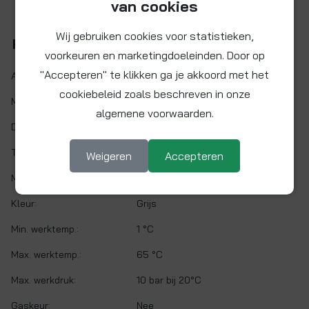
van cookies
Wij gebruiken cookies voor statistieken,
Kenmerken
voorkeuren en marketingdoeleinden. Door op
"Accepteren" te klikken ga je akkoord met het
Artikelnr.:
PI110802S
cookiebeleid zoals beschreven in onze
Maat:
Ø 1/4" x 1/4" BSPT
algemene voorwaarden.
Demontabel:
Ja
Twist&Lock:
Nee
Weigeren
Accepteren
Materiaal:
Acetalcopolymeer (POM)
Kleur:
Grijs
Min. werktemp.:
1 °C
Max. werktemp.:
65 °C
Max. werkdruk:
10 bar bij 20°C
Gaskeur:
Nee