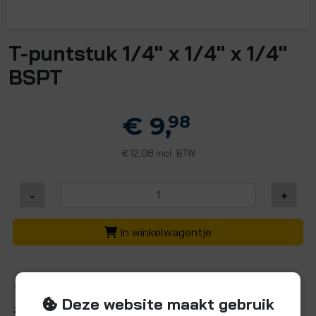
T-puntstuk 1/4" x 1/4" x 1/4"
BSPT
€ 9,
98
12,08 incl. BTW
€
-
+
In winkelwagentje
T-puntstuk grijs, 1/4"11/4"BSPT (conische schroefdraad
Deze website maakt gebruik
zijkant)