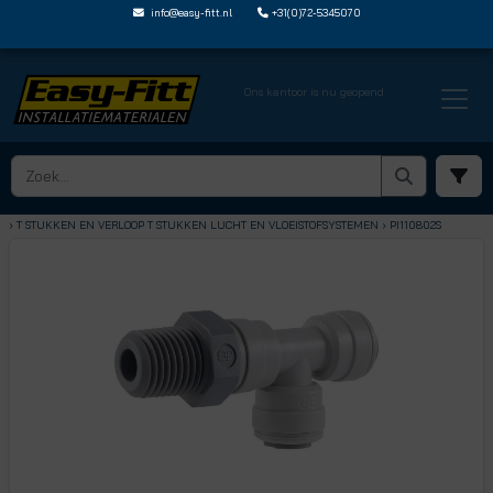
info@easy-fitt.nl
+31(0)72-5345070
Ons kantoor is nu geopend
HOME ›
SPEEDFIT LUCHT EN VLOEISTOFFEN
› T STUKKEN EN VERLOOP T STUKKEN LUCHT EN VLOEISTOFSYSTEMEN
› PI110802S