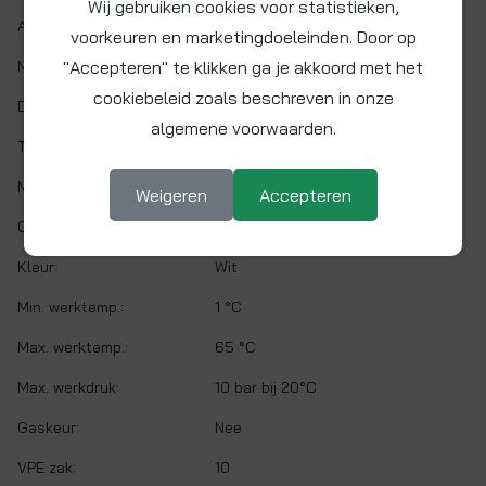
Wij gebruiken cookies voor statistieken,
Artikelnr.:
CI530808W
voorkeuren en marketingdoeleinden. Door op
"Accepteren" te klikken ga je akkoord met het
Maat:
Ø 1/4"
cookiebeleid zoals beschreven in onze
Demontabel:
Ja
algemene voorwaarden.
Twist&Lock:
Nee
Materiaal:
Acetalcopolymeer (POM)
Weigeren
Accepteren
O-ring:
EPDM
Kleur:
Wit
Min. werktemp.:
1 °C
Max. werktemp.:
65 °C
Max. werkdruk:
10 bar bij 20°C
Gaskeur:
Nee
VPE zak:
10