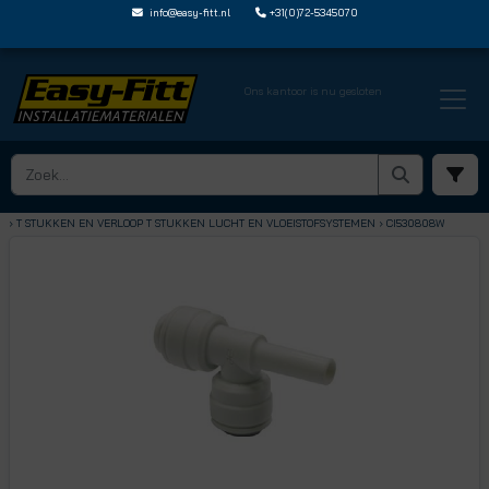
info@easy-fitt.nl
+31(0)72-5345070
Ons kantoor is nu gesloten
HOME ›
SPEEDFIT LUCHT EN VLOEISTOFFEN
› T STUKKEN EN VERLOOP T STUKKEN LUCHT EN VLOEISTOFSYSTEMEN
› CI530808W