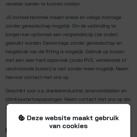
verdeler samen te kunnen stellen.
JG insteektechniek maakt snelle en veilige montage
zonder gereedschap mogelijk. Om de verbinding te
borgen kan optioneel een vergrendelclip (zie onder)
gebruikt worden. Demontage zonder gereedschap en
hergebruik van de fitting is mogelijk. Gebruik op buizen
met een zeer hard oppervlak (zoals RVS, vernikkelde of
verchroomde buizen) is niet zonder meer mogelijk. Neem
hiervoor contact met ons op.
Geschikt voor o.a. drankenindustrie, levensmiddelen en
(drink)watertoepassingen. Neem contact met ons op als
u twijfelt over de toepasbaarheid in uw systeem.
Deze website maakt gebruik
van cookies
Kenmerken