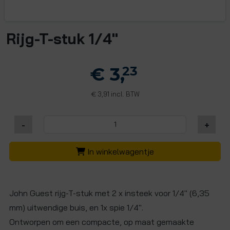
Rijg-T-stuk 1/4"
€ 3,
23
3,91 incl. BTW
€
-
+
In winkelwagentje
John Guest rijg-T-stuk met 2 x insteek voor 1/4" (6,35
mm) uitwendige buis, en 1x spie 1/4".
Ontworpen om een compacte, op maat gemaakte