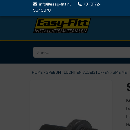
info@easy-fitt.nl
+31(0)72-
5345070
HOME ›
SPEEDFIT LUCHT EN VLOEISTOFFEN
› SPIE ME
K
b
L
H