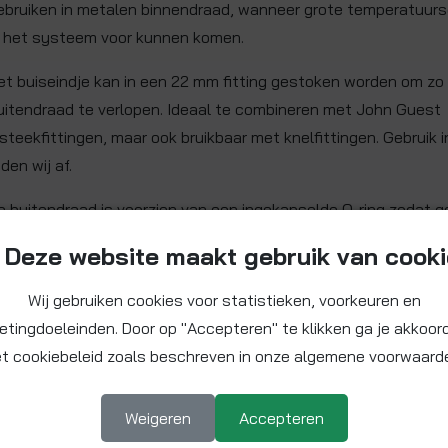
ebruiken in metalen binnendraad, wanneer grote temperatuu
n het systeem voor kunnen komen.
et buiseindje kan in een 22 mm fitting gestoken worden om zo
uitendraad te verlopen. Ideaal te combineren met John Guest
nsteekfittingen, maar ook bruikbaar met knelfittingen. Gebruik i
aden wij af.
e buitendraad is voorzien van een ingekapselde O-ring zodat 
fdichtingsmiddel meer benodigd is.
Deze website maakt gebruik van cook
Wij gebruiken cookies voor statistieken, voorkeuren en
etingdoeleinden. Door op "Accepteren" te klikken ga je akkoor
t cookiebeleid zoals beschreven in onze algemene voorwaard
Weigeren
Accepteren