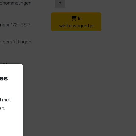
+
rschommelingen
In
 naar 1/2" BSP
winkelwagentje
n persfittingen
geen
ies
d met
en.