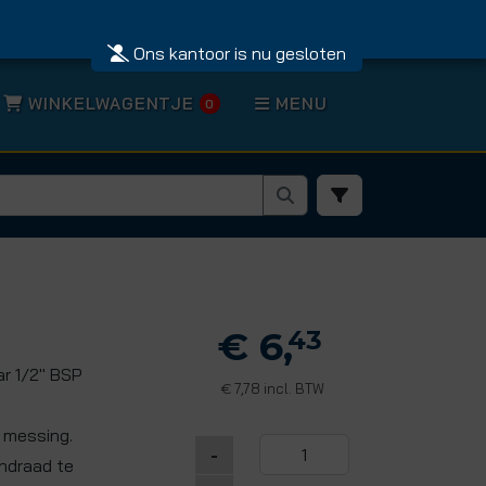
Ons kantoor is nu gesloten
WINKELWAGENTJE
MENU
0
€ 6,
43
r 1/2" BSP
7,78 incl. BTW
€
s messing.
-
endraad te