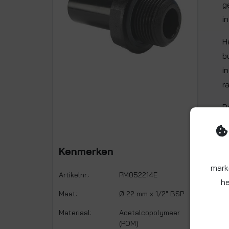
g
i
H
b
i
r
D
a
Kenmerken
mark
Artikelnr.:
PM052214E
he
Maat:
Ø 22 mm x 1/2" BSP
Materiaal:
Acetalcopolymeer
(POM)