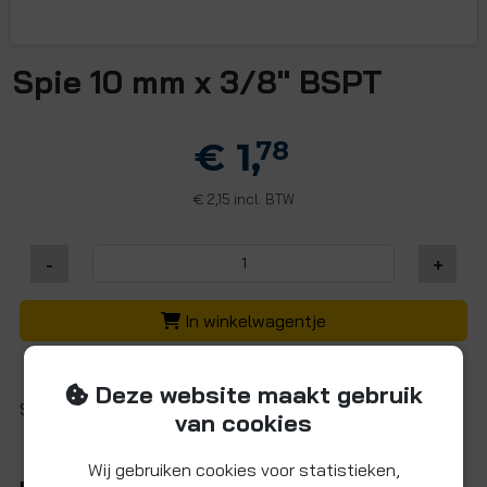
Spie 10 mm x 3/8" BSPT
€ 1,
78
2,15 incl. BTW
€
-
+
In winkelwagentje
Deze website maakt gebruik
Spie zwart, 101 3/8" BSPTschroefdraad (CS)
van cookies
Wij gebruiken cookies voor statistieken,