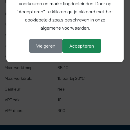
Kenmerken
voorkeuren en marketingdoeleinden. Door op
"Accepteren" te klikken ga je akkoord met het
Artikelnr.:
PM051003E
cookiebeleid zoals beschreven in onze
Maat:
Ø 10 mm x 3/8" BSPT
algemene voorwaarden.
Materiaal:
Acetalcopolymeer (POM)
Weigeren
Accepteren
Kleur:
Zwart
Min. werktemp.:
1 °C
Max. werktemp.:
65 °C
Max. werkdruk:
10 bar bij 20°C
Gaskeur:
Nee
VPE zak:
10
VPE doos:
300