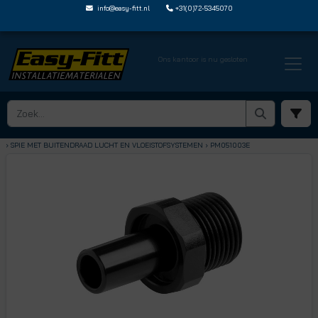
info@easy-fitt.nl
+31(0)72-5345070
Ons kantoor is nu gesloten
HOME ›
SPEEDFIT LUCHT EN VLOEISTOFFEN
› SPIE MET BUITENDRAAD LUCHT EN VLOEISTOFSYSTEMEN
› PM051003E