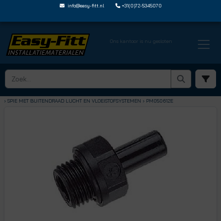
info@easy-fitt.nl
+31(0)72-5345070
Ons kantoor is nu gesloten
HOME ›
SPEEDFIT LUCHT EN VLOEISTOFFEN
› SPIE MET BUITENDRAAD LUCHT EN VLOEISTOFSYSTEMEN
› PM050612E