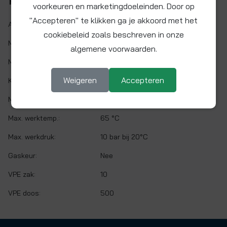
Kenmerken
voorkeuren en marketingdoeleinden. Door op
"Accepteren" te klikken ga je akkoord met het
Artikelnr.:
PM050612E
cookiebeleid zoals beschreven in onze
Maat:
Ø 6 mm x 1/4" BSP
algemene voorwaarden.
Materiaal:
Acetalcopolymeer (POM)
Weigeren
Accepteren
Kleur:
Zwart
Min. werktemp.:
1 °C
Max. werktemp.:
65 °C
Max. werkdruk:
10 bar bij 20°C
Gaskeur:
Nee
VPE zak:
10
VPE doos:
500