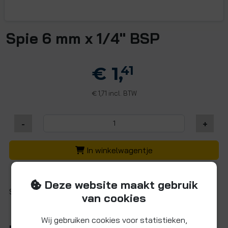
Spie 6 mm x 1/4" BSP
€ 1,
41
1,71 incl. BTW
€
-
+
In winkelwagentje
Deze website maakt gebruik
Spie met schroefdraad 6mm x 1/4" bui.dr. BSP
van cookies
Wij gebruiken cookies voor statistieken,