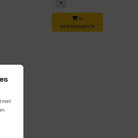
+
In
winkelwagentje
ies
d met
en.