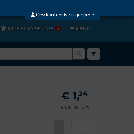
Ons kantoor is nu geopend
WINKELWAGENTJE
MENU
0
€ 1,
24
1,50 incl. BTW
€
-