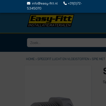
info@easy-fitt.nl
+31(0)72-
5345070
HOME ›
SPEEDFIT LUCHT EN VLOEISTOFFEN
› SPIE ME
S