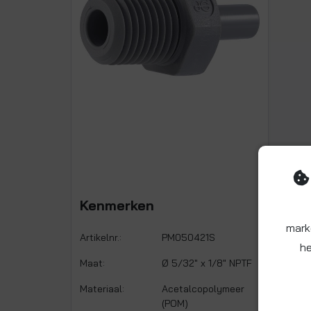
Kenmerken
mark
Artikelnr.:
PM050421S
he
Maat:
Ø 5/32" x 1/8" NPTF
Materiaal:
Acetalcopolymeer
(POM)