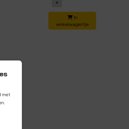
+
In
winkelwagentje
ies
d met
en.