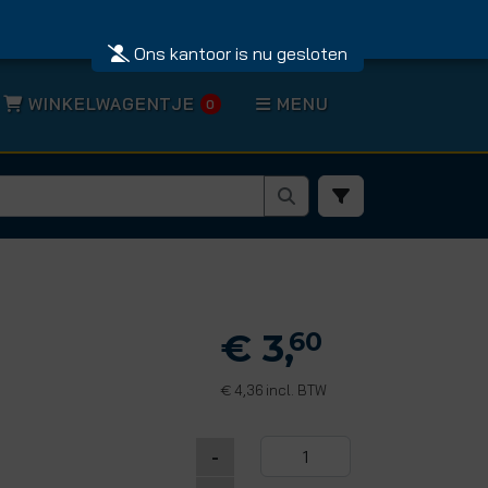
Ons kantoor is nu gesloten
WINKELWAGENTJE
MENU
0
€ 3,
60
4,36 incl. BTW
€
-