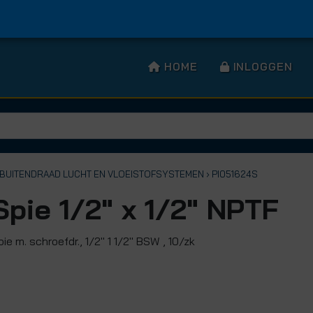
HOME
INLOGGEN
T BUITENDRAAD LUCHT EN VLOEISTOFSYSTEMEN
› PI051624S
Spie 1/2" x 1/2" NPTF
pie m. schroefdr., 1/2" 1 1/2" BSW , 10/zk