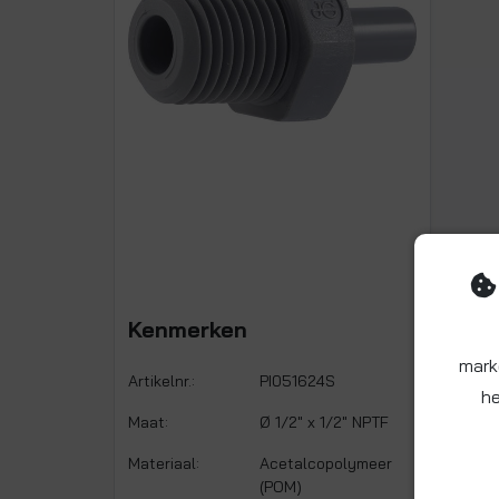
Kenmerken
mark
Artikelnr.:
PI051624S
he
Maat:
Ø 1/2" x 1/2" NPTF
Materiaal:
Acetalcopolymeer
(POM)