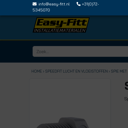
info@easy-fitt.nl
+31(0)72-
5345070
HOME ›
SPEEDFIT LUCHT EN VLOEISTOFFEN
› SPIE ME
S