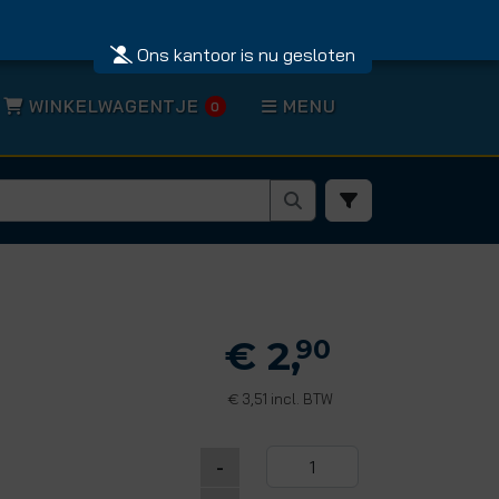
Ons kantoor is nu gesloten
WINKELWAGENTJE
MENU
0
€ 2,
90
3,51 incl. BTW
€
-