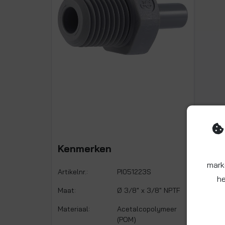
Kenmerken
mark
Artikelnr.:
PI051223S
he
Maat:
Ø 3/8" x 3/8" NPTF
Materiaal:
Acetalcopolymeer
(POM)