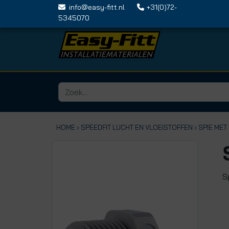
info@easy-fitt.nl
+31(0)72-
5345070
HOME ›
SPEEDFIT LUCHT EN VLOEISTOFFEN
› SPIE ME
S