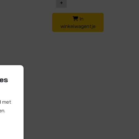
+
In
winkelwagentje
ies
d met
en.