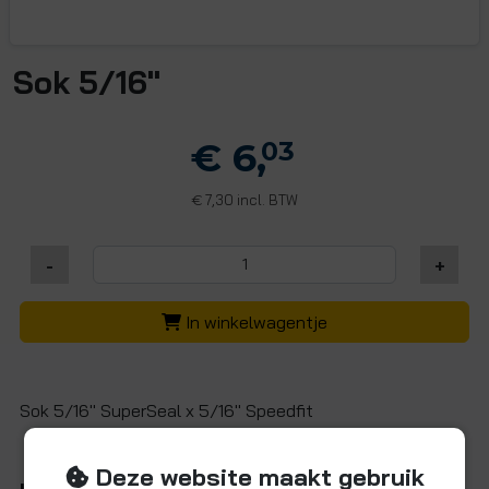
Sok 5/16"
€ 6,
03
7,30 incl. BTW
€
-
+
In winkelwagentje
Sok 5/16" SuperSeal x 5/16" Speedfit
Deze website maakt gebruik