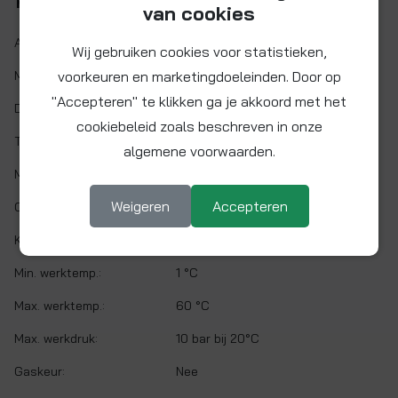
Kenmerken
van cookies
Artikelnr.:
SM040808S
Wij gebruiken cookies voor statistieken,
voorkeuren en marketingdoeleinden. Door op
Maat:
Ø 5/16"
"Accepteren" te klikken ga je akkoord met het
Demontabel:
Ja
cookiebeleid zoals beschreven in onze
Twist&Lock:
Nee
algemene voorwaarden.
Materiaal:
Acetalcopolymeer (POM)
Weigeren
Accepteren
O-ring:
Nitril (NBR)
Kleur:
Grijs
Min. werktemp.:
1 °C
Max. werktemp.:
60 °C
Max. werkdruk:
10 bar bij 20°C
Gaskeur:
Nee