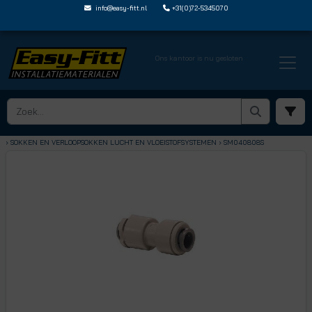
info@easy-fitt.nl
+31(0)72-5345070
Ons kantoor is nu gesloten
HOME ›
SPEEDFIT LUCHT EN VLOEISTOFFEN
› SOKKEN EN VERLOOPSOKKEN LUCHT EN VLOEISTOFSYSTEMEN
› SM040808S