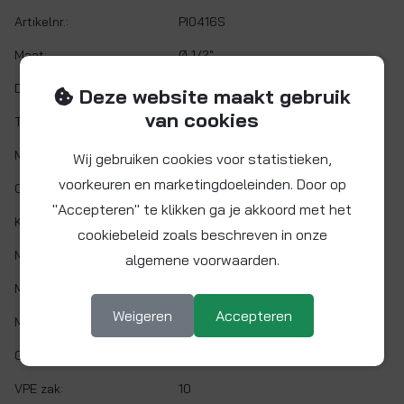
Artikelnr.:
PI0416S
Maat:
Ø 1/2"
Demontabel:
Ja
Deze website maakt gebruik
van cookies
Twist&Lock:
Nee
Materiaal:
Acetalcopolymeer (POM)
Wij gebruiken cookies voor statistieken,
voorkeuren en marketingdoeleinden. Door op
O-ring:
NITRIL (NBR)
"Accepteren" te klikken ga je akkoord met het
Kleur:
Grijs
cookiebeleid zoals beschreven in onze
Min. werktemp.:
1 °C
algemene voorwaarden.
Max. werktemp.:
65 °C
Weigeren
Accepteren
Max. werkdruk:
10 bar bij 20°C
Gaskeur:
Nee
VPE zak:
10