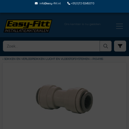
info@easy-fitt.nl
+31(0)72-5345070
Ons kantoor is nu gesloten
HOME ›
SPEEDFIT LUCHT EN VLOEISTOFFEN
› SOKKEN EN VERLOOPSOKKEN LUCHT EN VLOEISTOFSYSTEMEN
› PI0416S