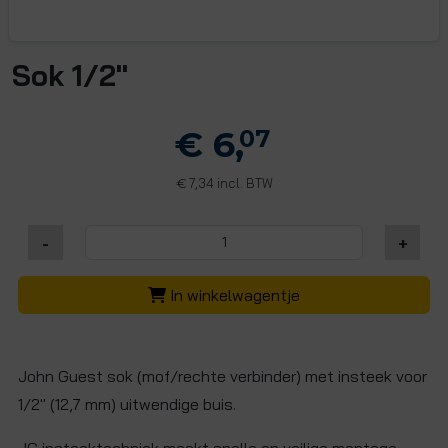
Sok 1/2"
€ 6,
07
7,34 incl. BTW
€
-
+
In winkelwagentje
John Guest sok (mof/rechte verbinder) met insteek voor
1/2" (12,7 mm) uitwendige buis.