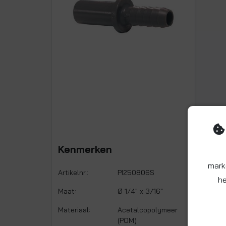
Kenmerken
mark
Artikelnr.:
PI250806S
he
Maat:
Ø 1/4" x 3/16"
Materiaal:
Acetalcopolymeer
(POM)