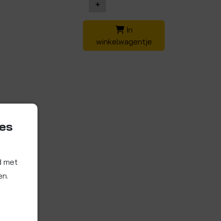
+
In
winkelwagentje
ies
d met
en.