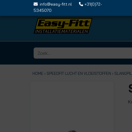
info@easy-fitt.nl
+31(0)72-
5345070
HOME ›
SPEEDFIT LUCHT EN VLOEISTOFFEN
› SLANGPI
K