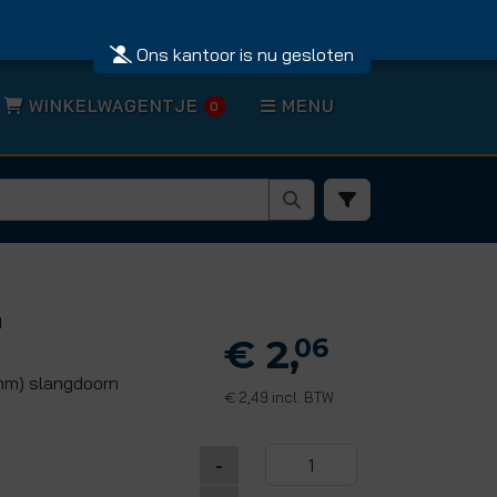
Ons kantoor is nu gesloten
WINKELWAGENTJE
MENU
0
"
€ 2,
06
 mm) slangdoorn
2,49 incl. BTW
€
-