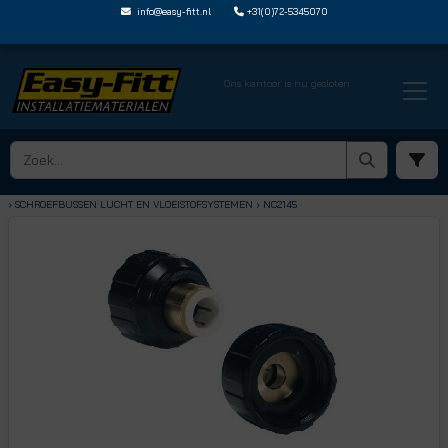
info@easy-fitt.nl
+31(0)72-5345070
Ons kantoor is nu gesloten
HOME ›
SPEEDFIT LUCHT EN VLOEISTOFFEN
› SCHROEFBUSSEN LUCHT EN VLOEISTOFSYSTEMEN
› NC2145