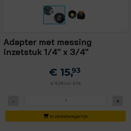
Adapter met messing
inzetstuk 1/4" x 3/4"
€ 15,
93
19,28 incl. BTW
€
-
+
In winkelwagentje