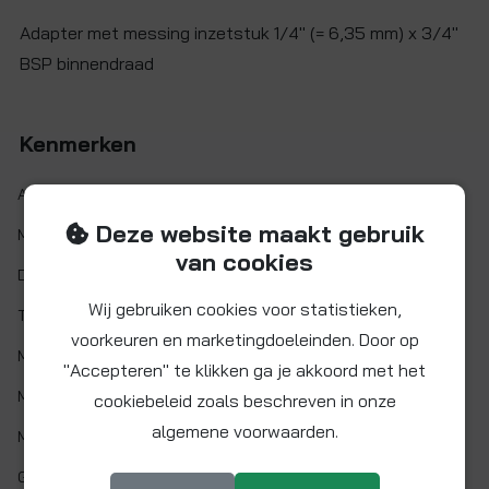
Adapter met messing inzetstuk 1/4" (= 6,35 mm) x 3/4"
BSP binnendraad
Kenmerken
Artikelnr.:
NC2145
Deze website maakt gebruik
Maat:
Ø 1/4" x 3/4" BSP
van cookies
Demontabel:
Ja
Wij gebruiken cookies voor statistieken,
Twist&Lock:
Nee
voorkeuren en marketingdoeleinden. Door op
Min. werktemp.:
1 °C
"Accepteren" te klikken ga je akkoord met het
Max. werktemp.:
65 °C
cookiebeleid zoals beschreven in onze
algemene voorwaarden.
Max. werkdruk:
10 bar bij 20°C
Gaskeur:
Nee