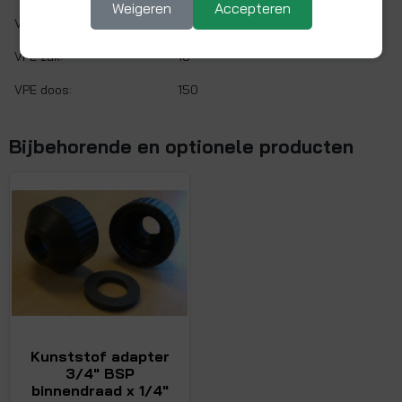
Weigeren
Accepteren
Vlakdichtend:
Ja
VPE zak:
10
VPE doos:
150
Bijbehorende en optionele producten
Kunststof adapter
3/4" BSP
binnendraad x 1/4"