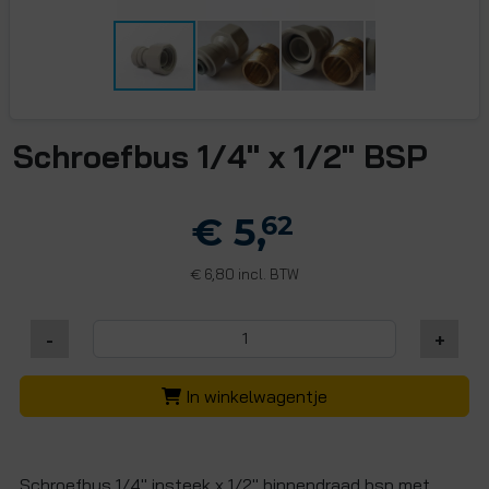
Schroefbus 1/4" x 1/2" BSP
€ 5,
62
6,80 incl. BTW
€
-
+
In winkelwagentje
Schroefbus 1/4" insteek x 1/2" binnendraad bsp met