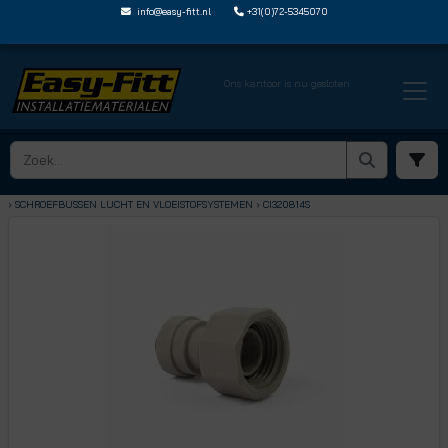
info@easy-fitt.nl
+31(0)72-5345070
Ons kantoor is nu gesloten
HOME ›
SPEEDFIT LUCHT EN VLOEISTOFFEN
› SCHROEFBUSSEN LUCHT EN VLOEISTOFSYSTEMEN
› CI320814S