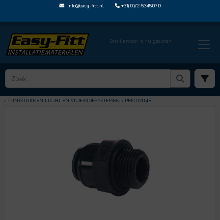
info@easy-fitt.nl
+31(0)72-5345070
Ons kantoor is nu gesloten
HOME ›
SPEEDFIT LUCHT EN VLOEISTOFFEN
› PUNTSTUKKEN LUCHT EN VLOEISTOFSYSTEMEN
› PM011204E