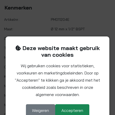
Kenmerken
Artikelnr.:
PM011204E
Maat:
Ø 12 mm x 1/2" BSPT
Demontabel:
Ja
Deze website maakt gebruik
Twist&Lock:
Nee
van cookies
Materiaal:
Acetalcopolymeer (POM)
Wij gebruiken cookies voor statistieken,
O-ring:
NITRIL (NBR)
voorkeuren en marketingdoeleinden. Door op
Kleur:
Zwart
"Accepteren" te klikken ga je akkoord met het
Min. werktemp.:
1 °C
cookiebeleid zoals beschreven in onze
algemene voorwaarden.
Max. werktemp.:
65 °C
Max. werkdruk:
10 bar bij 20°C
Weigeren
Accepteren
Gaskeur:
Nee