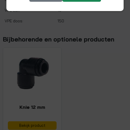
VPE zak:
10
VPE doos:
150
Bijbehorende en optionele producten
Knie 12 mm
Bekijk product