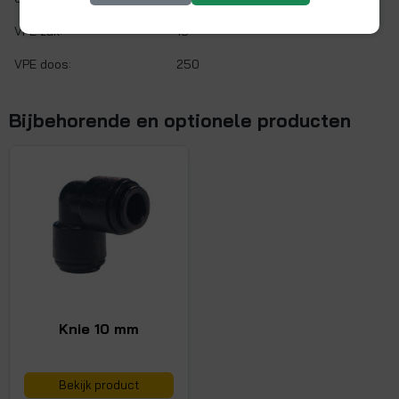
VPE zak:
10
VPE doos:
250
Bijbehorende en optionele producten
Knie 10 mm
Bekijk product