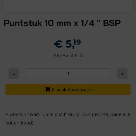
Puntstuk 10 mm x 1/4 " BSP
€ 5,
19
6,28 incl. BTW
€
-
+
In winkelwagentje
Puntstuk zwart 10mm x 1/4" bui.dr. BSP (rechte, parallelle
buitendraad).