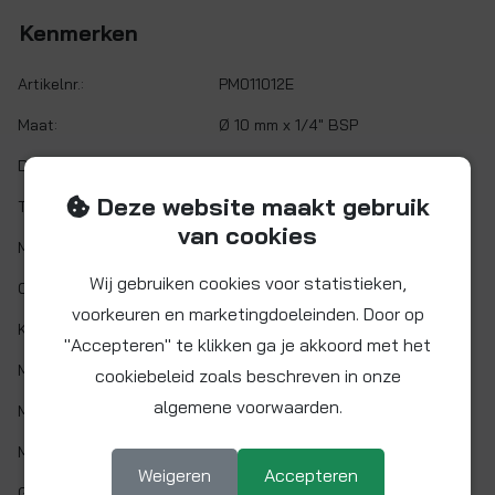
Kenmerken
Artikelnr.:
PM011012E
Maat:
Ø 10 mm x 1/4" BSP
Demontabel:
Ja
Deze website maakt gebruik
Twist&Lock:
Nee
van cookies
Materiaal:
Acetalcopolymeer (POM)
Wij gebruiken cookies voor statistieken,
O-ring:
NITRIL (NBR)
voorkeuren en marketingdoeleinden. Door op
Kleur:
Zwart
"Accepteren" te klikken ga je akkoord met het
Min. werktemp.:
1 °C
cookiebeleid zoals beschreven in onze
algemene voorwaarden.
Max. werktemp.:
65 °C
Max. werkdruk:
10 bar bij 20°C
Weigeren
Accepteren
Gaskeur:
Nee