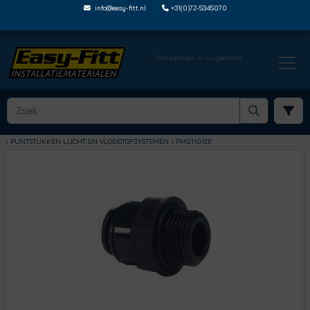
info@easy-fitt.nl
+31(0)72-5345070
Ons kantoor is nu gesloten
HOME ›
SPEEDFIT LUCHT EN VLOEISTOFFEN
› PUNTSTUKKEN LUCHT EN VLOEISTOFSYSTEMEN
› PM011012E