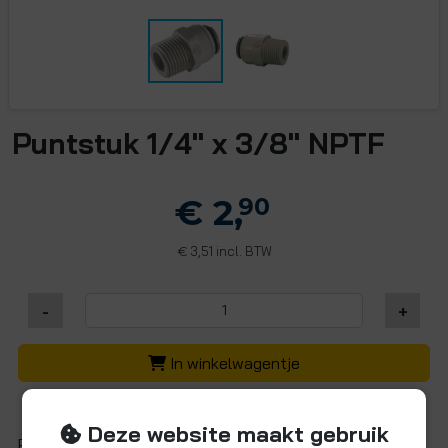
Puntstuk 1/4" x 3/8" NPTF
€ 2,
90
3,51 incl. BTW
€
-
+
In winkelwagentje
Deze website maakt gebruik
Puntstuk 1/4" push-in x 3/8" buitendraad NPTF.