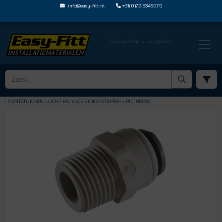
info@easy-fitt.nl
+31(0)72-5345070
Ons kantoor is nu gesloten
HOME ›
SPEEDFIT LUCHT EN VLOEISTOFFEN
› PUNTSTUKKEN LUCHT EN VLOEISTOFSYSTEMEN
› PI010823S