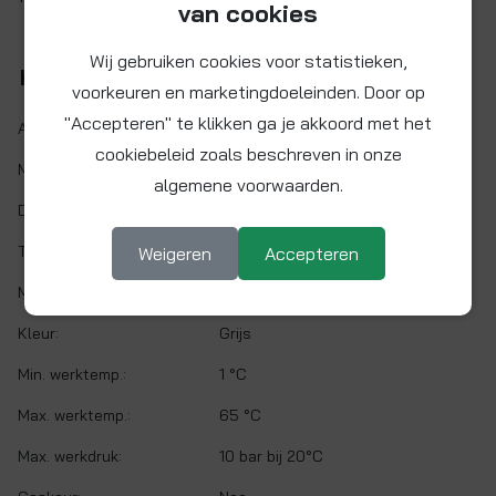
van cookies
Wij gebruiken cookies voor statistieken,
Kenmerken
voorkeuren en marketingdoeleinden. Door op
"Accepteren" te klikken ga je akkoord met het
Artikelnr.:
PI010823S
cookiebeleid zoals beschreven in onze
Maat:
Ø 1/4" x 3/8" NPTF
algemene voorwaarden.
Demontabel:
Ja
Twist&Lock:
Nee
Weigeren
Accepteren
Materiaal:
Acetalcopolymeer (POM)
Kleur:
Grijs
Min. werktemp.:
1 °C
Max. werktemp.:
65 °C
Max. werkdruk:
10 bar bij 20°C