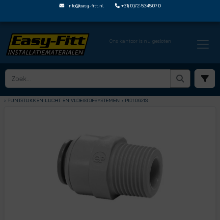
info@easy-fitt.nl
+31(0)72-5345070
Ons kantoor is nu gesloten
HOME ›
SPEEDFIT LUCHT EN VLOEISTOFFEN
› PUNTSTUKKEN LUCHT EN VLOEISTOFSYSTEMEN
› PI010621S