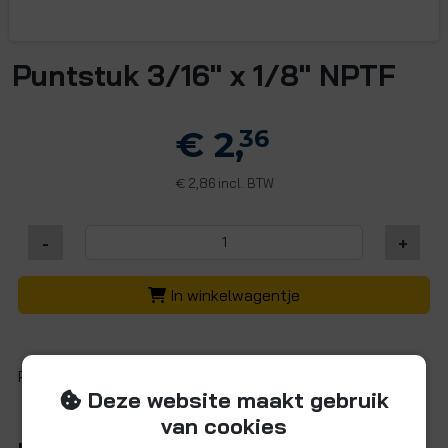
Puntstuk 3/16" x 1/8" NPTF
€ 2,
36
2,86 incl. BTW
€
-
+
In winkelwagentje
Puntstuk (CS)
Deze website maakt gebruik
van cookies