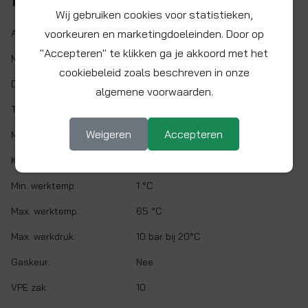
Kenmerken
Wij gebruiken cookies voor statistieken,
voorkeuren en marketingdoeleinden. Door op
Artikelnr.:
PI010621S
"Accepteren" te klikken ga je akkoord met het
Maat:
Ø 3/16" x 1/8" NPTF
cookiebeleid zoals beschreven in onze
Demontabel:
Ja
algemene voorwaarden.
Twist&Lock:
Nee
Weigeren
Accepteren
Materiaal:
Acetalcopolymeer (POM)
Kleur:
Grijs
Min. werktemp.:
1 °C
Max. werktemp.:
65 °C
Max. werkdruk:
10 bar bij 20°C
Gaskeur:
Nee
VPE zak:
10